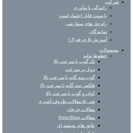
شرکت
رانندگی با نوآوری
با سنت قابل اعتماد است
راه حل های سفارشی
نمایندگان
آموزش & حرفه [از]
محصولات
خطوط تولید
تک گوب با سرعت بالا
دوبل پر سرعت
گوب سه گانه با سرعت بالا
فلکس سه گانه با سرعت بالا
کوادرو گوب با سرعت بالا
فنی & مقالات ظروف آشپزی
مقالات چرخان
مقالات Press-Blow
عایق های شیشه ای