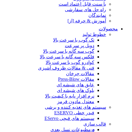
با سنت قابل اعتماد است
راه حل های سفارشی
نمایندگان
آموزش & حرفه [از]
محصولات
خطوط تولید
تک گوب با سرعت بالا
دوبل پر سرعت
گوب سه گانه با سرعت بالا
فلکس سه گانه با سرعت بالا
کوادرو گوب با سرعت بالا
فنی & مقالات ظروف آشپزی
مقالات چرخان
مقالات Press-Blow
عایق های شیشه ای
بلوک های شیشه ای
نرم افزار پایه با کیفیت بالا
معتدل مادون قرمز
سیستم های تغذیه کننده و برشی
فیدر خطی ESERVO
سیستم های قیچی EServo
قالب سازی
ه
-مطبوعات
نسل بعدی