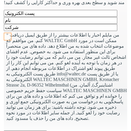
مند شوید و سطح بعدی بهره وری و حداکثر کارایی را کشف کنید!
لطفا این قسمت را خالی بگذارید.
* من مایلم اخبار یا اطلاعات بیشتر را از طریق ایمیل دریافت
کنم. من موافقم که WALTEC GmbH ممکن است در مورد
موضوعات انتخاب شده به من اطلاع دهد. داده های من منحصراً
برای این منظور استفاده می شود. به خصوص, عدم افشای
اشخاص ثالث غیر مجاز. من می دانم که می توانم رضایت خود را
در هر زمان با توجه به آینده لغو کنم. من می توانم این کار را از
طریق پیوند لغو اشتراک در اطلاعات مربوطه انجام دهم, از
طریق پست الکترونیکی به info@waltec.de یا از طریق پست
الکترونیکی به WALTEC MASCHINEN GMBH, Kronacher
Strasse 2a, D-96352 Wilhelmsthal (اشتاینبرگ), آلمان. من
سیاست حفظ حریم خصوصی WALTEC MASCHINEN GMBH
را خوانده ام و توافق می کنم که اطلاعات و داده های من برای
پاسخگویی به درخواست من به صورت الکترونیکی جمع آوری و
ذخیره می شود. توجه داشته باشید: برای هر زمان می توانید
رضایت خود را لغو کنید, از جمله سایر اطلاعات در مورد نحوه
تصحیح, داده های من را حذف یا مسدود کنید.