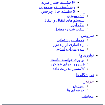
W
-سلسله
فشار ضربه
ب
-سلسله
ضربه - ضربه
S
-سلسله
حال چرخش
آتش سوزی
سیستم های انتقال و انتقال
ترک لیزر
سفت شدن / معتدل
سرویس
خدمات و پشتیبانی
راه اندازی از راه دور
سرویس از راه دور
نوآوری ها
نوآوری خواسته ماست
ه
سروو
اجزای عملکرد
W
مسیر
مدیریت داده
نمایشگاه ها
حرفه
آموزش
حرفه ای ها
مخاطب