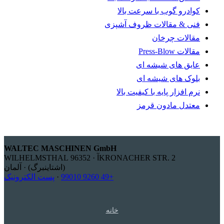
کوادرو گوب با سرعت بالا
فنی & مقالات ظروف آشپزی
مقالات چرخان
مقالات Press-Blow
عایق های شیشه ای
بلوک های شیشه ای
نرم افزار پایه با کیفیت بالا
معتدل مادون قرمز
WALTEC MASCHINEN GmbH
KRONACHER STR. 2آ · 96352 WILHELMSTHAL
(اشتاینبرگ) · آلمان
+49 9260 99010
·
پست الکترونیک
خانه