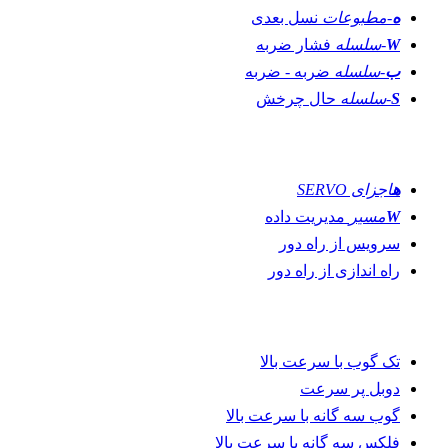
ه
-مطبوعات
نسل بعدی
W
-سلسله
فشار ضربه
ب
-سلسله
ضربه - ضربه
S
-سلسله
حال چرخش
نوآوری ها
ه
اجزای SERVO
W
مسیر
مدیریت داده
سرویس از راه دور
راه اندازی از راه دور
خطوط تولید
تک گوب با سرعت بالا
دوبل پر سرعت
گوب سه گانه با سرعت بالا
فلکس سه گانه با سرعت بالا