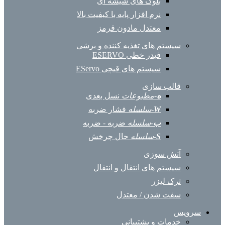
بلوک های شیشه ای
نرم افزار پایه با کیفیت بالا
معتدل مادون قرمز
سیستم های تغذیه کننده و برشی
فیدر خطی ESERVO
سیستم های قیچی EServo
قالب سازی
ه
-مطبوعات
نسل بعدی
W
-سلسله
فشار ضربه
ب
-سلسله
ضربه - ضربه
S
-سلسله
حال چرخش
آتش سوزی
سیستم های انتقال و انتقال
ترک لیزر
سفت شدن / معتدل
سرویس
خدمات و پشتیبانی