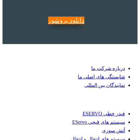
دانلود بروشور
به WALTEC خوش آمدید
درباره شرکت ما
شایستگی های اصلی ما
نمایندگان بین المللی
بیشتر پیدا کن
فیدر خطی ESERVO
سیستم های قیچی EServo
آتش سوزی
سیستم های انتقال و انتقال