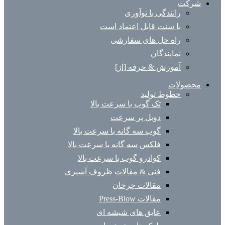
شرکت
رانندگی با نوآوری
با سنت قابل اعتماد است
راه حل های سفارشی
نمایندگان
آموزش & حرفه [از]
محصولات
خطوط تولید
تک گوب با سرعت بالا
دوبل پر سرعت
گوب سه گانه با سرعت بالا
فلکس سه گانه با سرعت بالا
کوادرو گوب با سرعت بالا
فنی & مقالات ظروف آشپزی
مقالات چرخان
مقالات Press-Blow
عایق های شیشه ای