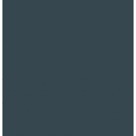
برای شما
فرآیند بهینه
تولید –
اثبات آینده
فن آوری
روغن کاری مرکزی و همچنین روغنکاری روغن برای چرخ دنده ها و
یاتاقان ها می باشد
WALTEC
استاندارد. آنها طولانی ترین چرخه
های تولید را بدون هیچ گونه نگهداری تضمین می کنند. با توجه به
طراحی ماژولار ، تغییر بخش در کمترین زمان ممکن انجام می شود.
با توجه به سیستم های کنترل برای خطوط فشار و ضربه ما و
خطوط چرخش, ما اجزای الکتریکی را در بالای دستگاه به حداقل
رسانده ایم. یک لغزش قدرت را منتقل می کند. برای بالاترین قابلیت
اطمینان, سیگنال های کنترلی از طریق اترنت و شبکه بی سیم
صنعتی به صورت اضافی منتقل می شوند.
با دستگاه ضربه,
والت
C یک ماشین بهینه سازی شده برای کاربر