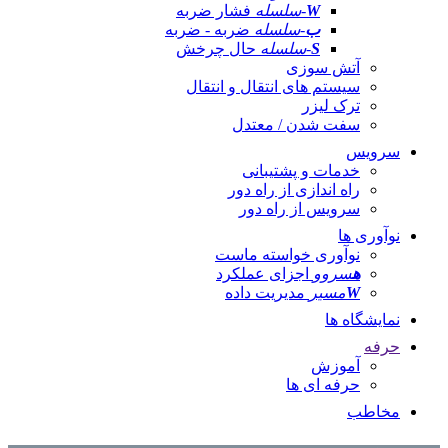
W
-سلسله
فشار ضربه
ب
-سلسله
ضربه - ضربه
S
-سلسله
حال چرخش
آتش سوزی
سیستم های انتقال و انتقال
ترک لیزر
سفت شدن / معتدل
سرویس
خدمات و پشتیبانی
راه اندازی از راه دور
سرویس از راه دور
نوآوری ها
نوآوری خواسته ماست
ه
سروو
اجزای عملکرد
W
مسیر
مدیریت داده
نمایشگاه ها
حرفه
آموزش
حرفه ای ها
مخاطب