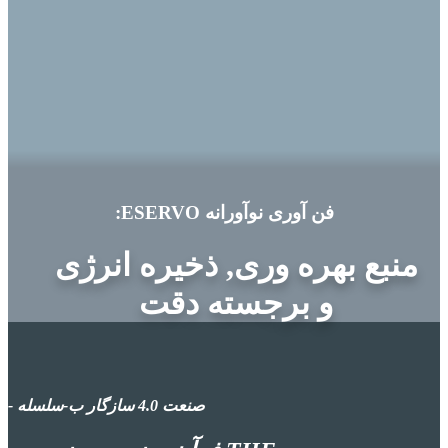
فن آوری نوآورانه ESERVO:
منبع
بهره وری, ذخیره انرژی
و برجسته
دقت
صنعت 4.0 سازگار
ب
-سلسله -