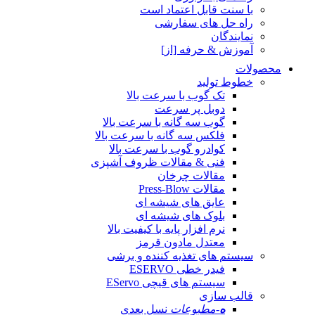
با سنت قابل اعتماد است
راه حل های سفارشی
نمایندگان
آموزش & حرفه [از]
محصولات
خطوط تولید
تک گوب با سرعت بالا
دوبل پر سرعت
گوب سه گانه با سرعت بالا
فلکس سه گانه با سرعت بالا
کوادرو گوب با سرعت بالا
فنی & مقالات ظروف آشپزی
مقالات چرخان
مقالات Press-Blow
عایق های شیشه ای
بلوک های شیشه ای
نرم افزار پایه با کیفیت بالا
معتدل مادون قرمز
سیستم های تغذیه کننده و برشی
فیدر خطی ESERVO
سیستم های قیچی EServo
قالب سازی
ه
-مطبوعات
نسل بعدی