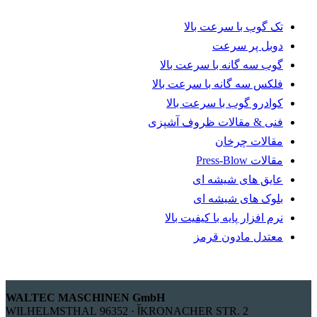
تک گوب با سرعت بالا
دوبل پر سرعت
گوب سه گانه با سرعت بالا
فلکس سه گانه با سرعت بالا
کوادرو گوب با سرعت بالا
فنی & مقالات ظروف آشپزی
مقالات چرخان
مقالات Press-Blow
عایق های شیشه ای
بلوک های شیشه ای
نرم افزار پایه با کیفیت بالا
معتدل مادون قرمز
WALTEC MASCHINEN GmbH
KRONACHER STR. 2آ · 96352 WILHELMSTHAL