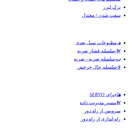
ترک لیزر
سفت شدن / معتدل
قالب سازی
ه
-مطبوعات
نسل بعدی
W
-سلسله
فشار ضربه
ب
-سلسله
ضربه - ضربه
S
-سلسله
حال چرخش
نوآوری ها
ه
اجزای SERVO
W
مسیر
مدیریت داده
سرویس از راه دور
راه اندازی از راه دور
خطوط تولید