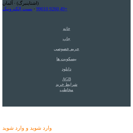
(اشتاینبرگ) · آلمان
+49 9260 99010
·
پست الکترونیک
خانه
چاپ
حریم خصوصی
بیسکویت ها
دانلود
AGB
شرایط خرید
مخاطب
W
اخبار
- صلاحیت های خود را به روز کنید
وارد شوید و وارد شوید