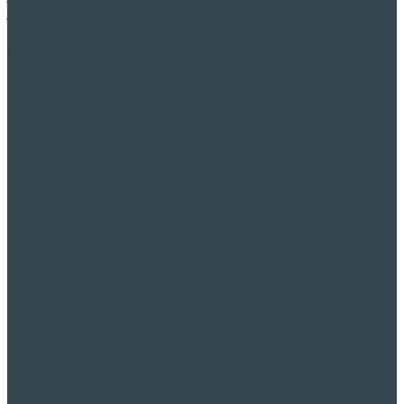
توسعه داده و ساخته است, با توجه به نیاز تولید کنندگان شیشه. در
ترکیب با
WALTEC
مطبوعات ساقه, خط تولید جدیدترین پیشرفته
ترین محصولات برای ساخت لیوان ها و ظروف پایه دار با بالاترین
کیفیت موجود است..