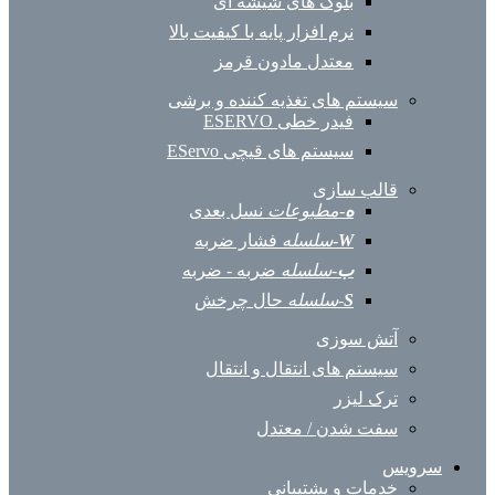
بلوک های شیشه ای
نرم افزار پایه با کیفیت بالا
معتدل مادون قرمز
سیستم های تغذیه کننده و برشی
فیدر خطی ESERVO
سیستم های قیچی EServo
قالب سازی
ه
-مطبوعات
نسل بعدی
W
-سلسله
فشار ضربه
ب
-سلسله
ضربه - ضربه
S
-سلسله
حال چرخش
آتش سوزی
سیستم های انتقال و انتقال
ترک لیزر
سفت شدن / معتدل
سرویس
خدمات و پشتیبانی