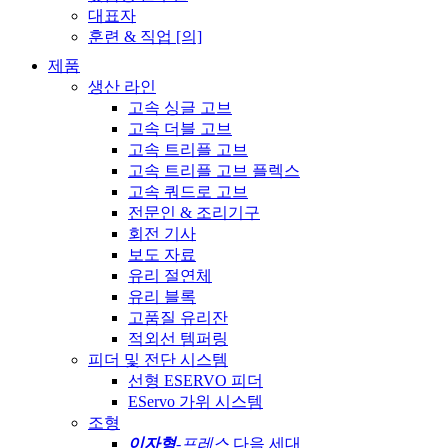
대표자
훈련 & 직업 [의]
제품
생산 라인
고속 싱글 고브
고속 더블 고브
고속 트리플 고브
고속 트리플 고브 플렉스
고속 쿼드로 고브
전문인 & 조리기구
회전 기사
보도 자료
유리 절연체
유리 블록
고품질 유리잔
적외선 템퍼링
피더 및 전단 시스템
선형 ESERVO 피더
EServo 가위 시스템
조형
이자형
-프레스
다음 세대