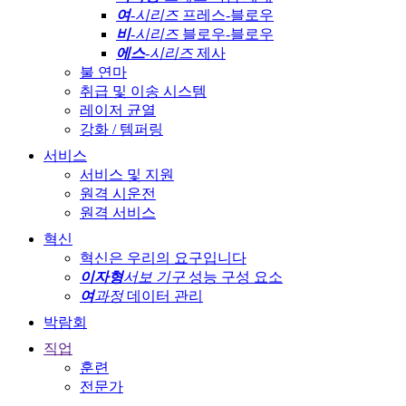
여
-시리즈
프레스-블로우
비
-시리즈
블로우-블로우
에스
-시리즈
제사
불 연마
취급 및 이송 시스템
레이저 균열
강화 / 템퍼링
서비스
서비스 및 지원
원격 시운전
원격 서비스
혁신
혁신은 우리의 요구입니다
이자형
서보 기구
성능 구성 요소
여
과정
데이터 관리
박람회
직업
훈련
전문가