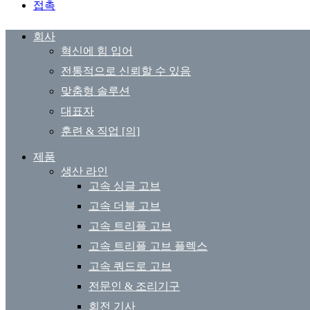
접촉
회사
혁신에 힘 입어
전통적으로 신뢰할 수 있음
맞춤형 솔루션
대표자
훈련 & 직업 [의]
제품
생산 라인
고속 싱글 고브
고속 더블 고브
고속 트리플 고브
고속 트리플 고브 플렉스
고속 쿼드로 고브
전문인 & 조리기구
회전 기사