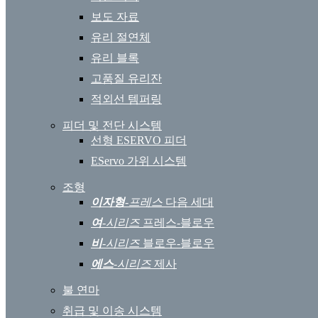
보도 자료
유리 절연체
유리 블록
고품질 유리잔
적외선 템퍼링
피더 및 전단 시스템
선형 ESERVO 피더
EServo 가위 시스템
조형
이자형
-프레스
다음 세대
여
-시리즈
프레스-블로우
비
-시리즈
블로우-블로우
에스
-시리즈
제사
불 연마
취급 및 이송 시스템