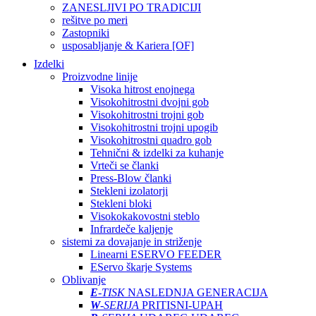
ZANESLJIVI PO TRADICIJI
rešitve po meri
Zastopniki
usposabljanje & Kariera [OF]
Izdelki
Proizvodne linije
Visoka hitrost enojnega
Visokohitrostni dvojni gob
Visokohitrostni trojni gob
Visokohitrostni trojni upogib
Visokohitrostni quadro gob
Tehnični & izdelki za kuhanje
Vrteči se članki
Press-Blow članki
Stekleni izolatorji
Stekleni bloki
Visokokakovostni steblo
Infrardeče kaljenje
sistemi za dovajanje in striženje
Linearni ESERVO FEEDER
EServo škarje Systems
Oblivanje
E
-TISK
NASLEDNJA GENERACIJA
W
-SERIJA
PRITISNI-UPAH