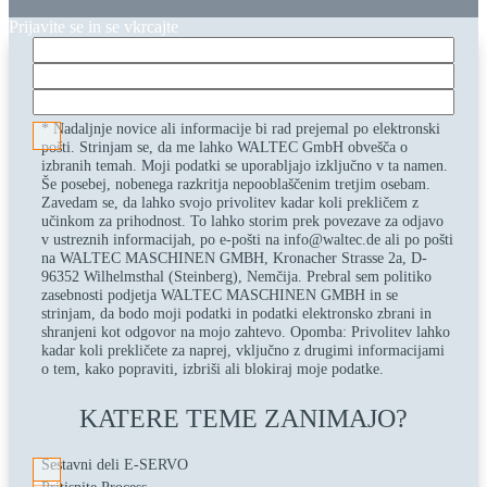
Prijavite se in se vkrcajte
Prosimo, pustite to polje prazno.
* Nadaljnje novice ali informacije bi rad prejemal po elektronski
pošti. Strinjam se, da me lahko WALTEC GmbH obvešča o
izbranih temah. Moji podatki se uporabljajo izključno v ta namen.
Še posebej, nobenega razkritja nepooblaščenim tretjim osebam.
Zavedam se, da lahko svojo privolitev kadar koli prekličem z
učinkom za prihodnost. To lahko storim prek povezave za odjavo
v ustreznih informacijah, po e-pošti na info@waltec.de ali po pošti
na WALTEC MASCHINEN GMBH, Kronacher Strasse 2a, D-
96352 Wilhelmsthal (Steinberg), Nemčija. Prebral sem politiko
zasebnosti podjetja WALTEC MASCHINEN GMBH in se
strinjam, da bodo moji podatki in podatki elektronsko zbrani in
shranjeni kot odgovor na mojo zahtevo. Opomba: Privolitev lahko
kadar koli prekličete za naprej, vključno z drugimi informacijami
o tem, kako popraviti, izbriši ali blokiraj moje podatke.
KATERE TEME ZANIMAJO?
Sestavni deli E-SERVO
Pritisnite Process