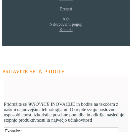
Prenesi
Agb
Nakupovalni pogoji
Kontakt
W
NOVICE
- Posodobite svoje kompetence
PRIJAVITE SE IN PRIDITE
Pridružite se
W
NOVICE
INOVACIJE in bodite na tekočem z
našimi najnovejšimi tehnologijami! Okrepite svojo poslovno
usposobljenost, izkoristite posebne ponudbe in odkrijte naslednjo
stopnjo produktivnosti in največjo učinkovitost!
Prosimo, pustite to polje prazno.