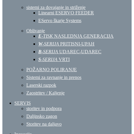
sistemi za dovajanje in striženje
Linearni ESERVO FEEDER
EServo škarje Systems
Oblivanje
E
-TISK
NASLEDNJA GENERACIJA
W
-SERIJA
PRITISNI-UPAH
B
-SERIJA
UDAREC-UDAREC
S
-SERIJA
VRTI
POŽARNO POLIRANJE
Sistemi za ravnanje in prenos
Laserski razpok
Zaostritev / Kaljenje
SERVIS
storitev in podpora
Daljinsko zagon
Storitev na daljavo