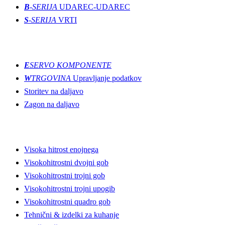
B
-SERIJA
UDAREC-UDAREC
S
-SERIJA
VRTI
Inovacije
E
SERVO KOMPONENTE
W
TRGOVINA
Upravljanje podatkov
Storitev na daljavo
Zagon na daljavo
Proizvodne linije
Visoka hitrost enojnega
Visokohitrostni dvojni gob
Visokohitrostni trojni gob
Visokohitrostni trojni upogib
Visokohitrostni quadro gob
Tehnični & izdelki za kuhanje