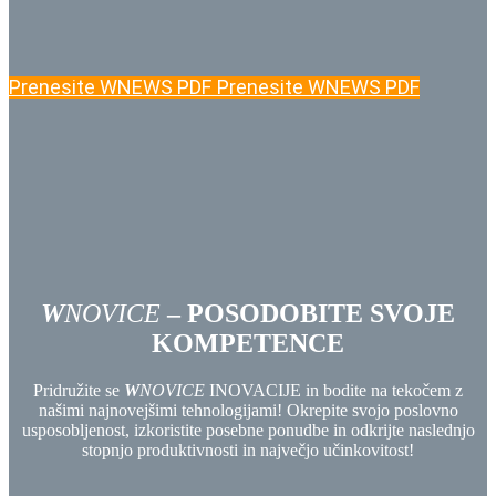
Prenesite WNEWS PDF
Prenesite WNEWS PDF
W
NOVICE
– POSODOBITE SVOJE
KOMPETENCE
Pridružite se
W
NOVICE
INOVACIJE in bodite na tekočem z
našimi najnovejšimi tehnologijami! Okrepite svojo poslovno
usposobljenost, izkoristite posebne ponudbe in odkrijte naslednjo
stopnjo produktivnosti in največjo učinkovitost!