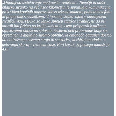
„
Oddaljeno sodelovanje med našim sedežem v Nemčiji in našo
kitajsko stranko na več tisoč kilometrih je spremljala komunikacija
prek video končnih naprav, kot so telesne kamere, pametni telefoni
in prenosniki s slušalkami. V to smer, strokovnjaki v oddaljenem
središču WALTEC-a so lahko sprejeli stališče stranke, ne da bi
morali biti fizično na kraju samem in s tem prispevali k nižjemu
ogljikovemu odtisu na splošno. Sestavni deli proizvodne linije so
opremljeni z digitalno strojno opremo, ki omogoča oddaljen dostop
do nadzornega sistema stroja in senzorjev, ki zbirajo podatke o
delovanju skoraj v realnem času. Prvi korak, ki presega industrijo
4.0!
"