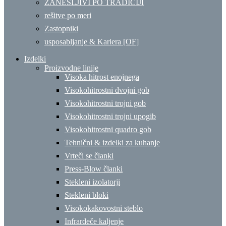
ZANESLJIVI PO TRADICIJI
rešitve po meri
Zastopniki
usposabljanje & Kariera [OF]
Izdelki
Proizvodne linije
Visoka hitrost enojnega
Visokohitrostni dvojni gob
Visokohitrostni trojni gob
Visokohitrostni trojni upogib
Visokohitrostni quadro gob
Tehnični & izdelki za kuhanje
Vrteči se članki
Press-Blow članki
Stekleni izolatorji
Stekleni bloki
Visokokakovostni steblo
Infrardeče kaljenje