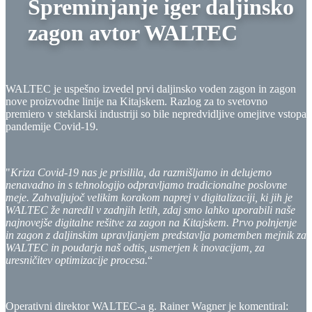
Spreminjanje iger
daljinsko
zagon
avtor WALTEC
WALTEC je uspešno izvedel prvi daljinsko voden zagon in zagon
nove proizvodne linije na Kitajskem. Razlog za to svetovno
premiero v steklarski industriji so bile nepredvidljive omejitve vstopa
pandemije Covid-19.
"
Kriza Covid-19 nas je prisilila, da razmišljamo in delujemo
nenavadno in s tehnologijo odpravljamo tradicionalne poslovne
meje. Zahvaljujoč velikim korakom naprej v digitalizaciji, ki jih je
WALTEC že naredil v zadnjih letih, zdaj smo lahko uporabili naše
najnovejše digitalne rešitve za zagon na Kitajskem. Prvo polnjenje
in zagon z daljinskim upravljanjem predstavlja pomemben mejnik za
WALTEC in poudarja naš odtis, usmerjen k inovacijam, za
uresničitev optimizacije procesa.
“
Operativni direktor WALTEC-a g. Rainer Wagner je komentiral: