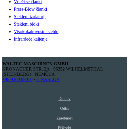
Vrteči se članki
Press-Blow članki
Stekleni izolatorji
Stekleni bloki
Visokokakovostni steblo
Infrardeče kaljenje
WALTEC MASCHINEN GMBH
KRONACHER STR. 2A · 96352 WILHELMSTHAL
(STEINBERG) · NEMČIJA
+49 9260 99010
·
E-NASLOV
Domov
Odtis
Zasebnost
Piškotki