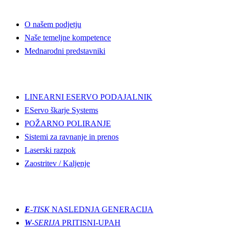
Dobrodošli v WALTEC-u
O našem podjetju
Naše temeljne kompetence
Mednarodni predstavniki
Odkrijte več
LINEARNI ESERVO PODAJALNIK
EServo škarje Systems
POŽARNO POLIRANJE
Sistemi za ravnanje in prenos
Laserski razpok
Zaostritev / Kaljenje
Oblivanje
E
-TISK
NASLEDNJA GENERACIJA
W
-SERIJA
PRITISNI-UPAH