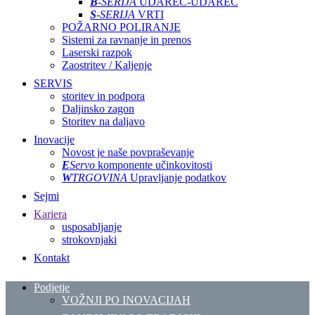
B
-SERIJA
UDAREC-UDAREC
S
-SERIJA
VRTI
POŽARNO POLIRANJE
Sistemi za ravnanje in prenos
Laserski razpok
Zaostritev / Kaljenje
SERVIS
storitev in podpora
Daljinsko zagon
Storitev na daljavo
Inovacije
Novost je naše povpraševanje
E
Servo
komponente učinkovitosti
W
TRGOVINA
Upravljanje podatkov
Sejmi
Kariera
usposabljanje
strokovnjaki
Kontakt
Podjetje
VOŽNJI PO INOVACIJAH