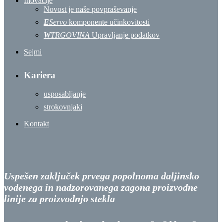
Inovacije
Novost je naše povpraševanje
E
Servo
komponente učinkovitosti
W
TRGOVINA
Upravljanje podatkov
Sejmi
Kariera
usposabljanje
strokovnjaki
Kontakt
Uspešen zaključek prvega popolnoma daljinsko
vodenega in nadzorovanega zagona proizvodne
linije za proizvodnjo stekla