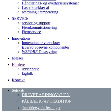
Håndterings- og overførselssystemer
Laser knækker af
hærdning / temperering
SERVICE
service og support
Fjernkommissionering
Fjernservice
Innovations
Innovation er vores krav
E
Servo
ydeevne komponenter
W
SPORE
Datastyring
Messer
Karriere
uddannelse
fagfolk
Kontakt
Selskab
DREVET AF INNOVATION
PÅLIDELIG AF TRADITION
skræddersyede løsninger