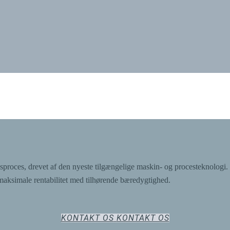
roces, drevet af den nyeste tilgængelige maskin- og procesteknologi. F
maksimale rentabilitet med tilhørende bæredygtighed.
KONTAKT OS
KONTAKT OS