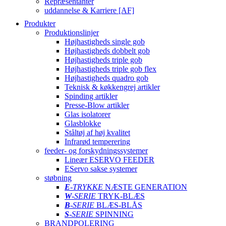
Repræsentanter
uddannelse & Karriere [AF]
Produkter
Produktionslinjer
Højhastigheds single gob
Højhastigheds dobbelt gob
Højhastigheds triple gob
Højhastigheds triple gob flex
Højhastigheds quadro gob
Teknisk & køkkengrej artikler
Spinding artikler
Presse-Blow artikler
Glas isolatorer
Glasblokke
Ståltøj af høj kvalitet
Infrarød temperering
feeder- og forskydningssystemer
Lineær ESERVO FEEDER
EServo sakse systemer
støbning
E
-TRYKKE
NÆSTE GENERATION
W
-SERIE
TRYK-BLÆS
B
-SERIE
BLÆS-BLÅS
S
-SERIE
SPINNING
BRANDPOLERING