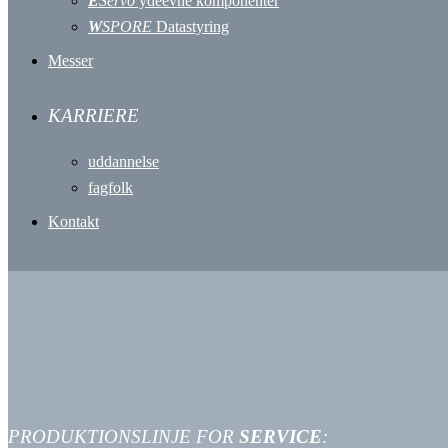
E
Servo
ydeevne komponenter
W
SPORE
Datastyring
Messer
KARRIERE
uddannelse
fagfolk
Kontakt
PRODUKTIONSLINJE FOR
SERVICE
: