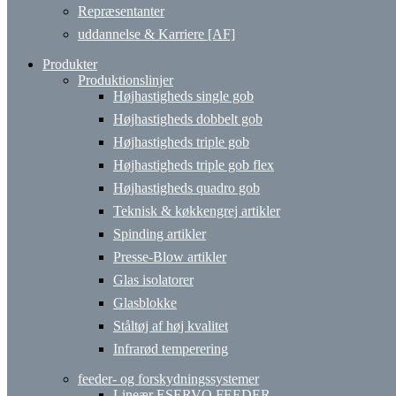
Repræsentanter
uddannelse & Karriere [AF]
Produkter
Produktionslinjer
Højhastigheds single gob
Højhastigheds dobbelt gob
Højhastigheds triple gob
Højhastigheds triple gob flex
Højhastigheds quadro gob
Teknisk & køkkengrej artikler
Spinding artikler
Presse-Blow artikler
Glas isolatorer
Glasblokke
Ståltøj af høj kvalitet
Infrarød temperering
feeder- og forskydningssystemer
Lineær ESERVO FEEDER