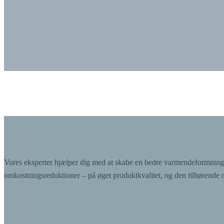
Vores eksperter hjælper dig med at skabe en bedre varmendeformningsp
omkostningsreduktioner – på øget produktkvalitet, og den tilhørende 