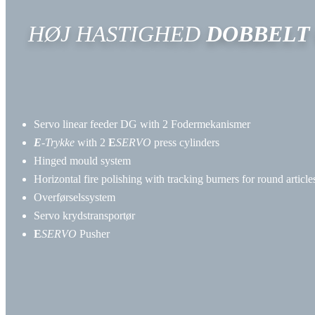
HØJ HASTIGHED
DOBBELT
Servo linear feeder DG with
2 Fodermekanismer
E
-Trykke
with
2
E
SERVO
press cylinders
Hinged mould system
Horizontal fire polishing with tracking burners for round article
Overførselssystem
Servo krydstransportør
E
SERVO
Pusher