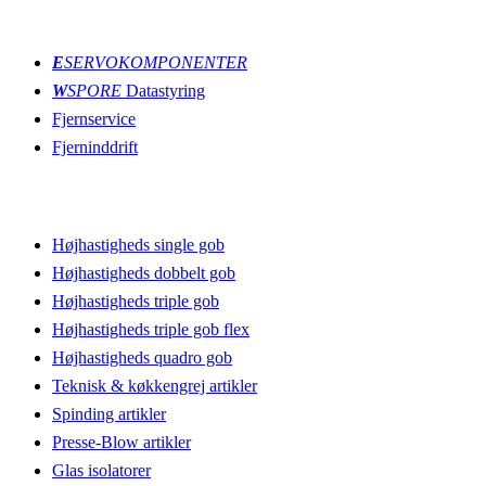
Innovations
E
SERVOKOMPONENTER
W
SPORE
Datastyring
Fjernservice
Fjerninddrift
Produktionslinjer
Højhastigheds single gob
Højhastigheds dobbelt gob
Højhastigheds triple gob
Højhastigheds triple gob flex
Højhastigheds quadro gob
Teknisk & køkkengrej artikler
Spinding artikler
Presse-Blow artikler
Glas isolatorer