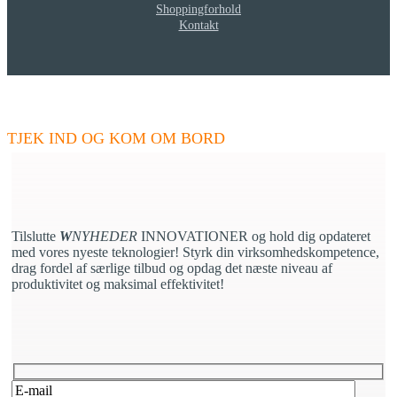
Shoppingforhold
Kontakt
W
NYHEDER
- Opdater dine kompetencer
TJEK IND OG KOM OM BORD
Tilslutte
W
NYHEDER
INNOVATIONER og hold dig opdateret
med vores nyeste teknologier! Styrk din virksomhedskompetence,
drag fordel af særlige tilbud og opdag det næste niveau af
produktivitet og maksimal effektivitet!
Lad venligst dette felt være tomt.