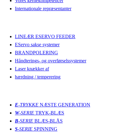
Vores kernekompetencer
Internationale repræsentanter
Opdag mere
LINEÆR ESERVO FEEDER
EServo sakse systemer
BRANDPOLERING
Håndterings- og overførselssystemer
Laser knækker af
hærdning / temperering
støbning
E
-TRYKKE
NÆSTE GENERATION
W
-SERIE
TRYK-BLÆS
B
-SERIE
BLÆS-BLÅS
S
-SERIE
SPINNING