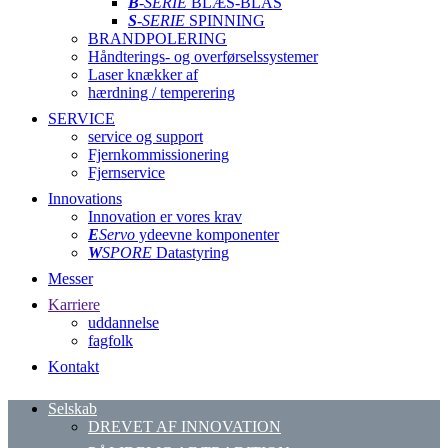
B
-SERIE
BLÆS-BLÅS
S
-SERIE
SPINNING
BRANDPOLERING
Håndterings- og overførselssystemer
Laser knækker af
hærdning / temperering
SERVICE
service og support
Fjernkommissionering
Fjernservice
Innovations
Innovation er vores krav
E
Servo
ydeevne komponenter
W
SPORE
Datastyring
Messer
Karriere
uddannelse
fagfolk
Kontakt
Selskab
DREVET AF INNOVATION