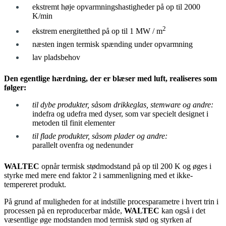
ekstremt høje opvarmningshastigheder på op til 2000
K/min
2
ekstrem energitetthed på op til 1 MW / m
næsten ingen termisk spænding under opvarmning
lav pladsbehov
Den egentlige hærdning, der er blæser med luft, realiseres som
følger:
til dybe produkter, såsom drikkeglas, stemware og andre:
indefra og udefra med dyser, som var specielt designet i
metoden til finit elementer
til flade produkter, såsom plader og andre:
parallelt ovenfra og nedenunder
WALTEC
opnår termisk stødmodstand på op til 200 K og øges i
styrke med mere end faktor 2 i sammenligning med et ikke-
tempereret produkt.
På grund af muligheden for at indstille procesparametre i hvert trin i
processen på en reproducerbar måde,
WALTEC
kan også i det
væsentlige øge modstanden mod termisk stød og styrken af ​​