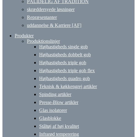
PÅLIDELIG AF TRADITION
skræddersyede løsninger
Repræsentanter
uddannelse & Karriere [AF]
Produkter
Produktionslinjer
Højhastigheds single gob
Højhastigheds dobbelt gob
Højhastigheds triple gob
Højhastigheds triple gob flex
Højhastigheds quadro gob
Teknisk & køkkengrej artikler
Spinding artikler
Presse-Blow artikler
Glas isolatorer
Glasblokke
Ståltøj af høj kvalitet
Infrarød temperering