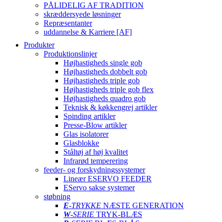
PÅLIDELIG AF TRADITION
skræddersyede løsninger
Repræsentanter
uddannelse & Karriere [AF]
Produkter
Produktionslinjer
Højhastigheds single gob
Højhastigheds dobbelt gob
Højhastigheds triple gob
Højhastigheds triple gob flex
Højhastigheds quadro gob
Teknisk & køkkengrej artikler
Spinding artikler
Presse-Blow artikler
Glas isolatorer
Glasblokke
Ståltøj af høj kvalitet
Infrarød temperering
feeder- og forskydningssystemer
Lineær ESERVO FEEDER
EServo sakse systemer
støbning
E
-TRYKKE
NÆSTE GENERATION
W
-SERIE
TRYK-BLÆS