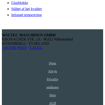
Glasblokke
Ståltøj af høj kvalitet
Infrarød temperering
WALTEC MASCHINEN GMBH
KRONACHER STR. 2A · 96352 Wilhelmsthal
(STEINBERG) · TYSKLAND
+49 9260 99010
·
E-MAIL
Hjem
Aftryk
Privatliv
småkager
Hent
AGB