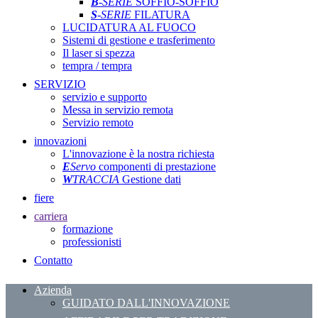
B
-SERIE
SOFFIO-SOFFIO
S
-SERIE
FILATURA
LUCIDATURA AL FUOCO
Sistemi di gestione e trasferimento
Il laser si spezza
tempra / tempra
SERVIZIO
servizio e supporto
Messa in servizio remota
Servizio remoto
innovazioni
L'innovazione è la nostra richiesta
E
Servo
componenti di prestazione
W
TRACCIA
Gestione dati
fiere
carriera
formazione
professionisti
Contatto
Azienda
GUIDATO DALL'INNOVAZIONE