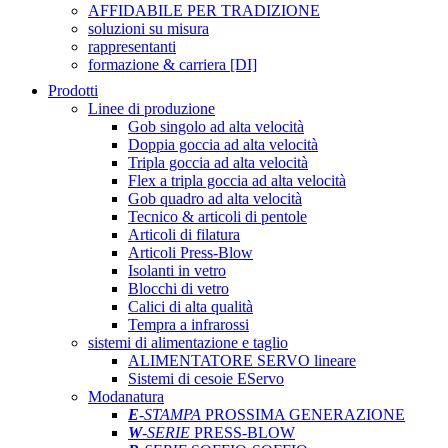
AFFIDABILE PER TRADIZIONE
soluzioni su misura
rappresentanti
formazione & carriera [DI]
Prodotti
Linee di produzione
Gob singolo ad alta velocità
Doppia goccia ad alta velocità
Tripla goccia ad alta velocità
Flex a tripla goccia ad alta velocità
Gob quadro ad alta velocità
Tecnico & articoli di pentole
Articoli di filatura
Articoli Press-Blow
Isolanti in vetro
Blocchi di vetro
Calici di alta qualità
Tempra a infrarossi
sistemi di alimentazione e taglio
ALIMENTATORE SERVO lineare
Sistemi di cesoie EServo
Modanatura
E
-STAMPA
PROSSIMA GENERAZIONE
W
-SERIE
PRESS-BLOW