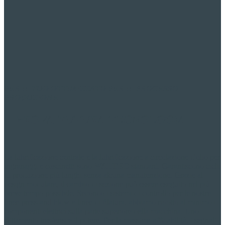
PER IL TUO
OTTIMIZZATO PER IL PROCESSO
PRODUZIONE -
PROVA FUTURA
TECNOLOGIA
La lubrificazione centrale e la lubrificazione a circolazione d'olio per
ingranaggi e cuscinetti sono
WALTEC
standard. Garantiscono cicli
di produzione più lunghi senza alcuna manutenzione. Grazie al
design modulare, il cambio di sezione può essere eseguito nel più
breve tempo possibile. Secondo i sistemi di controllo per le nostre
linee press-and-blow e linee di filatura, abbiamo ridotto al minimo i
componenti elettrici sulla parte superiore della macchina. Uno
slittamento trasferisce il potere. Per la massima affidabilità, i segnali