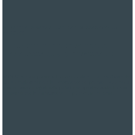
W
TRACCIA IN BASE AI DATI
OTTIMIZZAZIONE DEI
PROCESSI
-
TENERE SOTTO CONTROLLO,
ANALIZZARE & OTTIMIZZARE
W
TRACK è una potente soluzione modulare di dati e software che
guida il miglioramento e la comprensione dei processi. I suoi moduli
possono essere integrati nelle piattaforme operative esistenti e sono
compatibili con le configurazioni IT più comuni dei clienti.