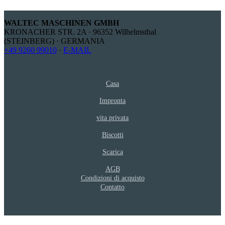
WALTEC MASCHINEN GMBH
KRONACHER STR. 2A · 96352 Wilhelmsthal
(STEINBERG) · GERMANIA
+49 9260 99010
·
E-MAIL
Casa
Impronta
vita privata
Biscotti
Scarica
AGB
Condizioni di acquisto
Contatto