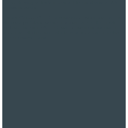
di controllo vengono trasferiti ridondanti tramite ethernet e LAN
wireless industriale.
Con la soffiatrice,
WALT
C ha sviluppato e costruito una macchina
ottimizzata per l'utente, secondo i requisiti dei produttori di vetro. In
combinazione con il
WALTEC
stelo, è disponibile una linea di
produzione dell'ultimo stato dell'arte per la produzione di bicchieri e
calici di altissima qualità.