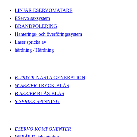
LINJÄR ESERVOMATARE
EServo saxsystem
BRANDPOLERING
Hanterings- och överföringssystem
Laser spricka av
härdning / Härdning
Gjutning
E
-TRYCK
NÄSTA GENERATION
W
-SERIER
TRYCK-BLÅS
B
-SERIER
BLÅS-BLÅS
S
-SERIER
SPINNING
innovationer
E
SERVO KOMPONENTER
W
SPÅR
Datahantering