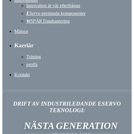
innovationer
Innovation är vår efterfrågan
E
Servo
prestanda komponenter
W
SPÅR
Datahantering
Mässor
Karriär
Träning
proffs
Kontakt
DRIFT AV
INDUSTRILEDANDE
E
SERVO
TEKNOLOGI
:
NÄSTA GENERATION