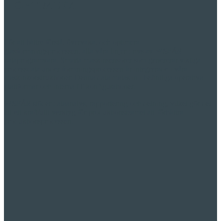
OPTIMERA
För att bättre förstå, övervaka, och optimera
glasformningsprocessen, alla våra linjer drivs av
W
SPÅR
dataprogramvara. Smarta maskinsensorer som genererar viktiga
processdata under formningsprocessen är integrerade i våra
maskinkonstruktioner. Denna data matas in i befintliga operativa
plattformar och interna IT-konfigurationer.
W
SPÅR
stöder dataanalys, rapportering och delning, vilket gör det
till ett kraftfullt verktyg för produktionsteamet att förbättra
produktionsprocessen.