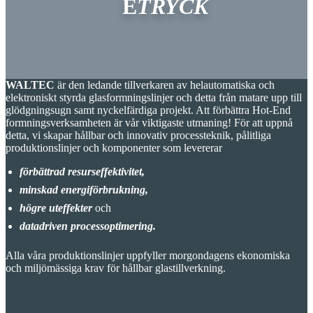
E
TRYCK
WALTEC
är den ledande tillverkaren av helautomatiska och
elektroniskt styrda glasformningslinjer och detta från matare upp till
glödgningsugn samt nyckelfärdiga projekt.
Att förbättra Hot-End
formningsverksamheten är vår viktigaste utmaning! För att uppnå
detta, vi skapar hållbar och innovativ processteknik, pålitliga
produktionslinjer och komponenter som levererar
förbättrad resurseffektivitet,
minskad energiförbrukning,
högre uteffekter
och
datadriven processoptimering.
Alla våra produktionslinjer uppfyller morgondagens ekonomiska
och miljömässiga krav för hållbar glastillverkning.