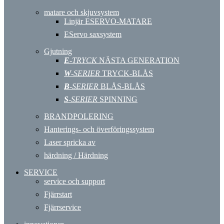
matare och skjuvsystem
Linjär ESERVO-MATARE
EServo saxsystem
Gjutning
E
-TRYCK
NÄSTA GENERATION
W
-SERIER
TRYCK-BLÅS
B
-SERIER
BLÅS-BLÅS
S
-SERIER
SPINNING
BRANDPOLERING
Hanterings- och överföringssystem
Laser spricka av
härdning / Härdning
SERVICE
service och support
Fjärrstart
Fjärrservice