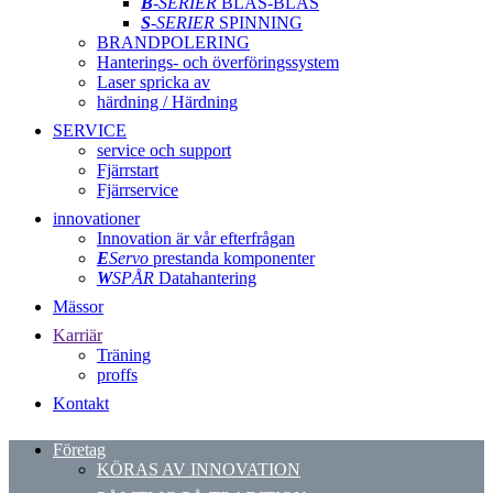
B
-SERIER
BLÅS-BLÅS
S
-SERIER
SPINNING
BRANDPOLERING
Hanterings- och överföringssystem
Laser spricka av
härdning / Härdning
SERVICE
service och support
Fjärrstart
Fjärrservice
innovationer
Innovation är vår efterfrågan
E
Servo
prestanda komponenter
W
SPÅR
Datahantering
Mässor
Karriär
Träning
proffs
Kontakt
Företag
KÖRAS AV INNOVATION