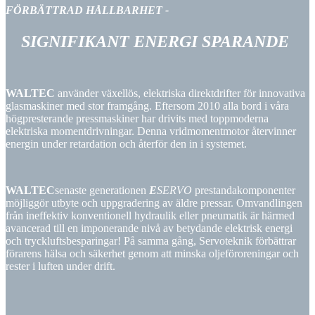
FÖRBÄTTRAD
HÅLLBARHET
-
SIGNIFIKANT
ENERGI SPARANDE
WALTEC
använder växellös, elektriska direktdrifter för innovativa
glasmaskiner med stor framgång. Eftersom 2010 alla bord i våra
högpresterande pressmaskiner har drivits med toppmoderna
elektriska momentdrivningar. Denna vridmomentmotor återvinner
energin under retardation och återför den in i systemet.
WALTEC
senaste generationen
E
SERVO
prestandakomponenter
möjliggör utbyte och uppgradering av äldre pressar. Omvandlingen
från ineffektiv konventionell hydraulik eller pneumatik är härmed
avancerad till en imponerande nivå av betydande elektrisk energi
och tryckluftsbesparingar! På samma gång, Servoteknik förbättrar
förarens hälsa och säkerhet genom att minska oljeföroreningar och
rester i luften under drift.