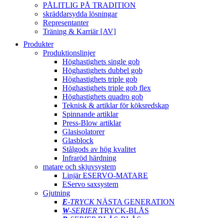
PÅLITLIG PÅ TRADITION
skräddarsydda lösningar
Representanter
Träning & Karriär [AV]
Produkter
Produktionslinjer
Höghastighets single gob
Höghastighets dubbel gob
Höghastighets triple gob
Höghastighets triple gob flex
Höghastighets quadro gob
Teknisk & artiklar för köksredskap
Spinnande artiklar
Press-Blow artiklar
Glasisolatorer
Glasblock
Stålgods av hög kvalitet
Infraröd härdning
matare och skjuvsystem
Linjär ESERVO-MATARE
EServo saxsystem
Gjutning
E
-TRYCK
NÄSTA GENERATION
W
-SERIER
TRYCK-BLÅS