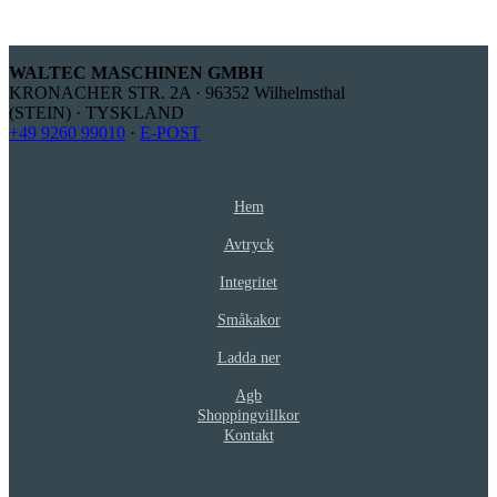
WALTEC MASCHINEN GMBH
KRONACHER STR. 2A · 96352 Wilhelmsthal
(STEIN) · TYSKLAND
+49 9260 99010
·
E-POST
Hem
Avtryck
Integritet
Småkakor
Ladda ner
Agb
Shoppingvillkor
Kontakt