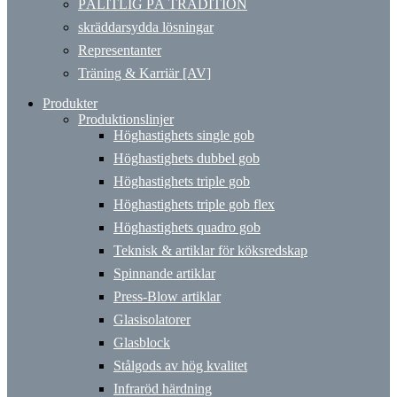
PÅLITLIG PÅ TRADITION
skräddarsydda lösningar
Representanter
Träning & Karriär [AV]
Produkter
Produktionslinjer
Höghastighets single gob
Höghastighets dubbel gob
Höghastighets triple gob
Höghastighets triple gob flex
Höghastighets quadro gob
Teknisk & artiklar för köksredskap
Spinnande artiklar
Press-Blow artiklar
Glasisolatorer
Glasblock
Stålgods av hög kvalitet
Infraröd härdning