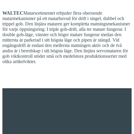
WALTEC
Matarsortimentet erbjuder flera oberoende
matarmekanismer på ett matarhuvud för drift i singel, dubbel och
trippel gob. Den linjära mataren ger kompletta matningsmekanismer
för varje öppningsring: I triple gob-drift, alla tre matare fungerar. I
double gob-läge, vänster och höger matare fungerar medan den
mittersta är parkerad i sitt högsta läge och pipen är stängd. Vid
engångsdrift är endast den mellersta matningen aktiv och de två
andra är i beredskap i sitt högsta läge. Den linjära servomataren för
gob viktkontroll stöder små och medelstora produktionsserier med
olika artikelvikter.
W
SPÅR DATA-DRIVEN
PROCESSOPTIMERING
-
ÖVERVAKA,
ANALYSERA &