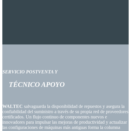
SERVICIO POSTVENTA
Y
TÉCNICO
APOYO
WALTEC
salvaguarda la disponibilidad de repuestos y asegura la
confiabilidad del suministro a través de su propia red de proveedores
certificados. Un flujo continuo de componentes nuevos e
innovadores para impulsar las mejoras de productividad y actualizar
las configuraciones de máquinas más antiguas forma la columna