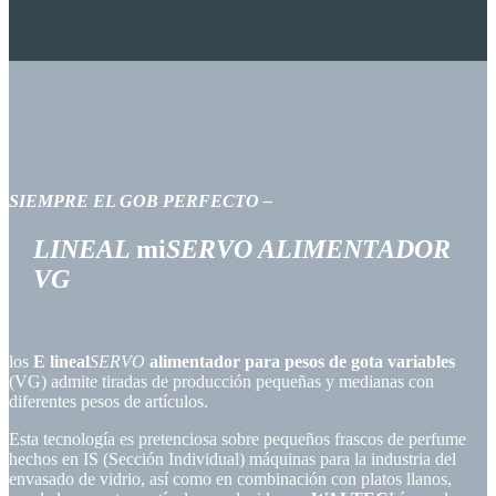
SIEMPRE EL
GOB PERFECTO
–
LINEAL
mi
SERVO
ALIMENTADOR
VG
los
E lineal
SERVO
alimentador para pesos de gota variables
(VG) admite tiradas de producción pequeñas y medianas con
diferentes pesos de artículos.
Esta tecnología es pretenciosa sobre pequeños frascos de perfume
hechos en IS (Sección Individual) máquinas para la industria del
envasado de vidrio, así como en combinación con platos llanos,