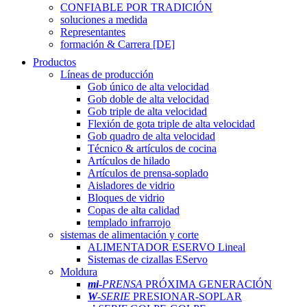
CONFIABLE POR TRADICIÓN
soluciones a medida
Representantes
formación & Carrera [DE]
Productos
Líneas de producción
Gob único de alta velocidad
Gob doble de alta velocidad
Gob triple de alta velocidad
Flexión de gota triple de alta velocidad
Gob quadro de alta velocidad
Técnico & artículos de cocina
Artículos de hilado
Artículos de prensa-soplado
Aisladores de vidrio
Bloques de vidrio
Copas de alta calidad
templado infrarrojo
sistemas de alimentación y corte
ALIMENTADOR ESERVO Lineal
Sistemas de cizallas EServo
Moldura
mi
-PRENSA
PRÓXIMA GENERACIÓN
W
-SERIE
PRESIONAR-SOPLAR