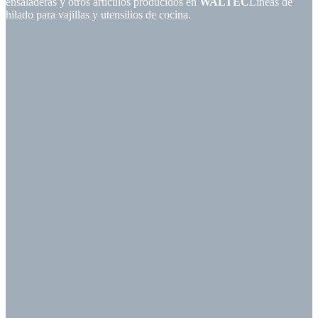
ensaladeras y otros artículos producidos en
WALTEC
Líneas de
hilado para vajillas y utensilios de cocina.