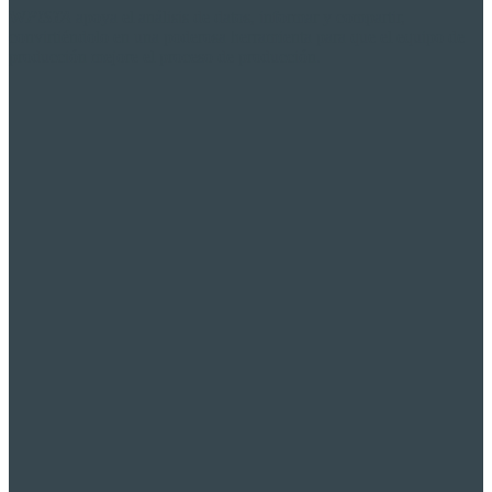
W
PISTA
apoya el análisis de datos, informar y compartir,
convirtiéndolo en una poderosa herramienta para que el equipo de
producción mejore el proceso de producción.