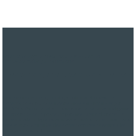
W
SEGUIMIENTO IMPULSADO POR DATOS
OPTIMIZACIÓN DE PROCESOS
-
MONITOR,
ANALIZAR & OPTIMIZAR
Para comprender mejor, monitor, y optimizar el proceso de
formación de vidrio, todas nuestras líneas son alimentadas por
W
PISTA
software de datos. Los sensores de máquinas inteligentes
que generan datos de proceso importantes durante el proceso de
formación están integrados en nuestros diseños de máquinas. Estos
datos se introducen en las plataformas operativas existentes y las
configuraciones de TI internas..