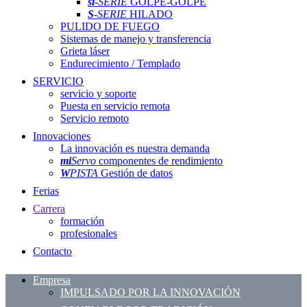
si
-SERIE
GOLPE-GOLPE
S
-SERIE
HILADO
PULIDO DE FUEGO
Sistemas de manejo y transferencia
Grieta láser
Endurecimiento / Templado
SERVICIO
servicio y soporte
Puesta en servicio remota
Servicio remoto
Innovaciones
La innovación es nuestra demanda
mi
Servo
componentes de rendimiento
W
PISTA
Gestión de datos
Ferias
Carrera
formación
profesionales
Contacto
Empresa
IMPULSADO POR LA INNOVACIÓN