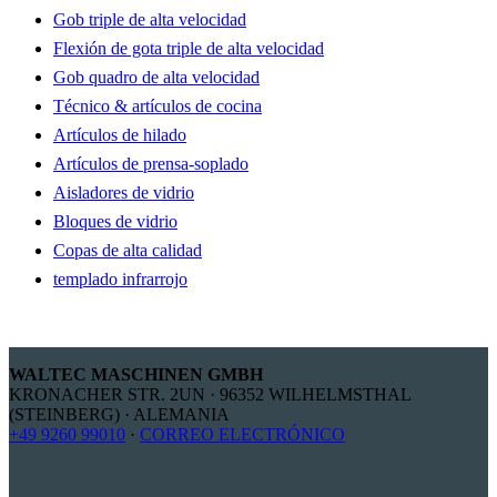
Gob triple de alta velocidad
Flexión de gota triple de alta velocidad
Gob quadro de alta velocidad
Técnico & artículos de cocina
Artículos de hilado
Artículos de prensa-soplado
Aisladores de vidrio
Bloques de vidrio
Copas de alta calidad
templado infrarrojo
WALTEC MASCHINEN GMBH
KRONACHER STR. 2UN · 96352 WILHELMSTHAL
(STEINBERG) · ALEMANIA
+49 9260 99010
·
CORREO ELECTRÓNICO