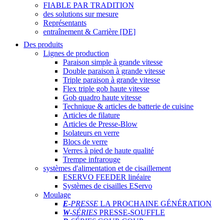
FIABLE PAR TRADITION
des solutions sur mesure
Représentants
entraînement & Carrière [DE]
Des produits
Lignes de production
Paraison simple à grande vitesse
Double paraison à grande vitesse
Triple paraison à grande vitesse
Flex triple gob haute vitesse
Gob quadro haute vitesse
Technique & articles de batterie de cuisine
Articles de filature
Articles de Presse-Blow
Isolateurs en verre
Blocs de verre
Verres à pied de haute qualité
Trempe infrarouge
systèmes d'alimentation et de cisaillement
ESERVO FEEDER linéaire
Systèmes de cisailles EServo
Moulage
E
-PRESSE
LA PROCHAINE GÉNÉRATION
W
-SÉRIES
PRESSE-SOUFFLE