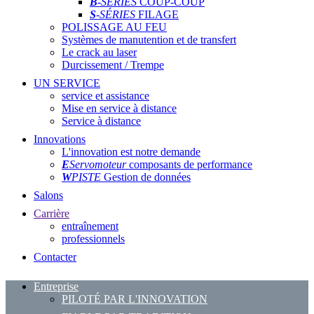
B
-SÉRIES
COUP-COUP
S
-SÉRIES
FILAGE
POLISSAGE AU FEU
Systèmes de manutention et de transfert
Le crack au laser
Durcissement / Trempe
UN SERVICE
service et assistance
Mise en service à distance
Service à distance
Innovations
L'innovation est notre demande
E
Servomoteur
composants de performance
W
PISTE
Gestion de données
Salons
Carrière
entraînement
professionnels
Contacter
Entreprise
PILOTÉ PAR L'INNOVATION