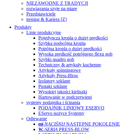
NIEZAWODNE Z TRADYCJI
rozwiązania szyte na miarę
Przedstawiciele
trening & Kariera [Z]
Produkty
Linie produkcyjne
Pojedyncza kropla o dużej prędkości
Szybka podwójna kropla
Potrójna kropla o dużej prędkości
Wysoka prędkość potrójnego flexu gob
Szybki quadro gob
Techniczny & artykuły kuchenne
Artykuły spinningowe
Artykuły Press-Blow
Izolatory szklane
Pustaki szklane
Wysokiej jakości kieliszki
Hartowanie w podczerwieni
systemy podajnika i ścinania
PODAJNIK LINIOWY ESERVO
EServo nożyce Systemy
Odlewanie
mi
-NACIŚNIJ
NASTĘPNE POKOLENIE
W.
-SERIA
PRESS-BLOW