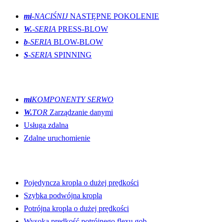
mi
-NACIŚNIJ
NASTĘPNE POKOLENIE
W.
-SERIA
PRESS-BLOW
b
-SERIA
BLOW-BLOW
S
-SERIA
SPINNING
Innowacje
mi
KOMPONENTY SERWO
W.
TOR
Zarządzanie danymi
Usługa zdalna
Zdalne uruchomienie
Linie produkcyjne
Pojedyncza kropla o dużej prędkości
Szybka podwójna kropla
Potrójna kropla o dużej prędkości
Wysoka prędkość potrójnego flexu gob