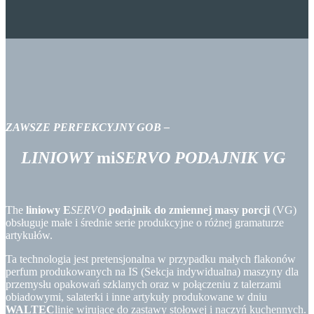
ZAWSZE
PERFEKCYJNY GOB
–
LINIOWY
mi
SERVO
PODAJNIK VG
The
liniowy E
SERVO
podajnik do zmiennej masy porcji
(VG)
obsługuje małe i średnie serie produkcyjne o różnej gramaturze
artykułów.
Ta technologia jest pretensjonalna w przypadku małych flakonów
perfum produkowanych na IS (Sekcja indywidualna) maszyny dla
przemysłu opakowań szklanych oraz w połączeniu z talerzami
obiadowymi, salaterki i inne artykuły produkowane w dniu
WALTEC
linie wirujące do zastawy stołowej i naczyń kuchennych.