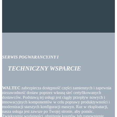
SERWIS POGWARANCYJNY
I
TECHNICZNY
WSPARCIE
WALTEC
zabezpiecza dostępność części zamiennych i zapewnia
niezawodność dostaw poprzez własną sieć certyfikowanych
dostawców. Podstawą tej usługi jest ciągły przepływ nowych i
innowacyjnych komponentów w celu poprawy produktywności i
modernizacji starszych konfiguracji maszyn. Raz w eksploatacji,
nasza usługa jest zawsze po Twojej stronie, aby pomóc.
Zwiększenie wydajności, obniżenie kosztów lub zapewnienie