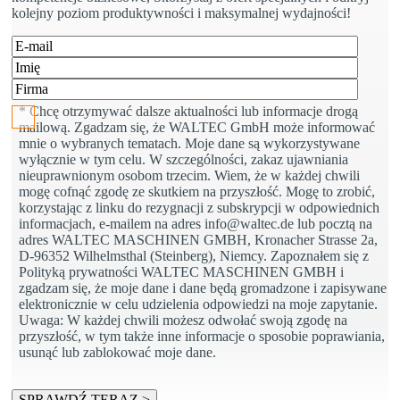
kolejny poziom produktywności i maksymalnej wydajności!
Proszę zostaw to pole puste.
* Chcę otrzymywać dalsze aktualności lub informacje drogą
mailową. Zgadzam się, że WALTEC GmbH może informować
mnie o wybranych tematach. Moje dane są wykorzystywane
wyłącznie w tym celu. W szczególności, zakaz ujawniania
nieuprawnionym osobom trzecim. Wiem, że w każdej chwili
mogę cofnąć zgodę ze skutkiem na przyszłość. Mogę to zrobić,
korzystając z linku do rezygnacji z subskrypcji w odpowiednich
informacjach, e-mailem na adres info@waltec.de lub pocztą na
adres WALTEC MASCHINEN GMBH, Kronacher Strasse 2a,
D-96352 Wilhelmsthal (Steinberg), Niemcy. Zapoznałem się z
Polityką prywatności WALTEC MASCHINEN GMBH i
zgadzam się, że moje dane i dane będą gromadzone i zapisywane
elektronicznie w celu udzielenia odpowiedzi na moje zapytanie.
Uwaga: W każdej chwili możesz odwołać swoją zgodę na
przyszłość, w tym także inne informacje o sposobie poprawiania,
usunąć lub zablokować moje dane.