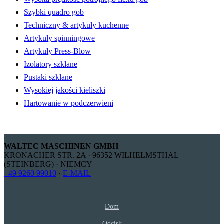
Szybki quadro gob
Techniczny & artykuły kuchenne
Artykuły spinningowe
Artykuły Press-Blow
Izolatory szklane
Pustaki szklane
Wysokiej jakości kieliszki
Hartowanie w podczerwieni
WALTEC MASCHINEN GMBH
KRONACHER STR. 2A · 96352 WILHELMSTHAL
(STEINBERG) · NIEMCY
+49 9260 99010
·
E-MAIL
Dom
Odcisk