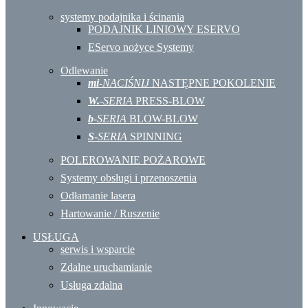
systemy podajnika i ścinania
PODAJNIK LINIOWY ESERVO
EServo nożyce Systemy
Odlewanie
mi
-NACIŚNIJ
NASTĘPNE POKOLENIE
W.
-SERIA
PRESS-BLOW
b
-SERIA
BLOW-BLOW
S
-SERIA
SPINNING
POLEROWANIE POŻAROWE
Systemy obsługi i przenoszenia
Odłamanie lasera
Hartowanie / Ruszenie
USŁUGA
serwis i wsparcie
Zdalne uruchamianie
Usługa zdalna