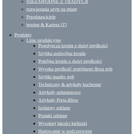
NIEZAWODNE Z TRADYCJI
rozwiązania szyte na miarę
Przedstawiciele
trening & Kariera [Z]
Produkty
Linie produkcyjne
Pojedyncza kropla o dużej prędkości
Szybka podwójna kropla
Potrójna kropla o dużej prędkości
Wysoka prędkość potrójnego flexu gob
Szybki quadro gob
Techniczny & artykuły kuchenne
Artykuły spinningowe
Artykuły Press-Blow
Izolatory szklane
Pustaki szklane
Wysokiej jakości kieliszki
Hartowanie w podczerwieni