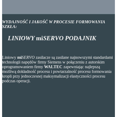
WYDAJNOŚĆ I JAKOŚĆ W PROCESIE FORMOWANIA
SZKŁA:
LINIOWY
mi
SERVO
PODAJNIK
Liniowy
mi
SERVO
zasilacze są zasilane najnowszymi standardami
technologii napędów firmy Siemens w połączeniu z autorskim
oprogramowaniem firmy
WALTEC
zapewniając najlepszą
możliwą dokładność procesu i powtarzalność procesu formowania
kropli przy jednoczesnej maksymalizacji elastyczności procesu
podczas operacji.