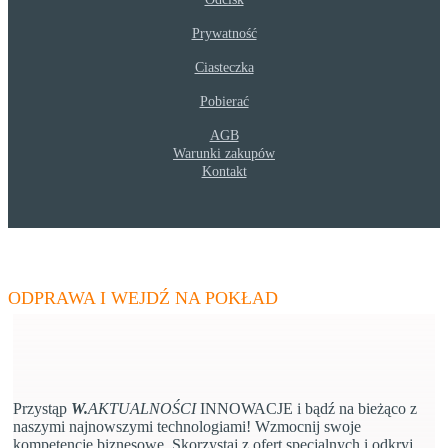
Prywatność
Ciasteczka
Pobierać
AGB
Warunki zakupów
Kontakt
W.
AKTUALNOŚCI
- Zaktualizuj swoje kompetencje
ODPRAWA I WEJDŹ NA POKŁAD
Przystąp
W.
AKTUALNOŚCI
INNOWACJE i bądź na bieżąco z
naszymi najnowszymi technologiami! Wzmocnij swoje
kompetencje biznesowe, Skorzystaj z ofert specjalnych i odkryj