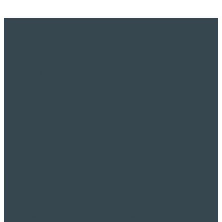
W.
ŚLEDŹ OPARTY NA DANYCH
OPTYMALIZACJA
PROCESU
-
MONITOR,
ANALIZOWAĆ &
OPTYMALIZOWAĆ
Żeby lepiej rozumieć, monitor, i zoptymalizować proces
formowania szkła, wszystkie nasze linie zasilane są przez
W.
TOR
oprogramowanie danych. Inteligentne czujniki maszyny, które
generują ważne dane procesowe podczas procesu formowania, są
zintegrowane z naszymi konstrukcjami maszyn. Dane te są
wprowadzane do istniejących platform operacyjnych i
wewnętrznych konfiguracji IT.
W.
TOR
wspiera analizę danych, raportowanie i udostępnianie,