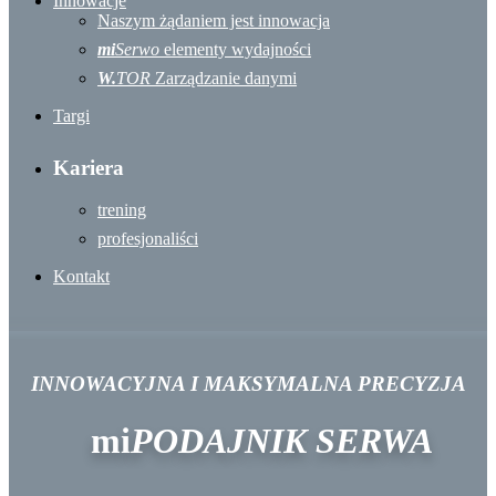
Innowacje
Naszym żądaniem jest innowacja
mi
Serwo
elementy wydajności
W.
TOR
Zarządzanie danymi
Targi
Kariera
trening
profesjonaliści
Kontakt
INNOWACYJNA I MAKSYMALNA PRECYZJA
mi
PODAJNIK SERWA