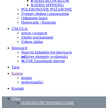
b
-SERIA
BLOW-BLOW
S
-SERIA
SPINNING
POLEROWANIE POŻAROWE
Systemy obsługi i przenoszenia
Odłamanie lasera
Hartowanie / Ruszenie
USŁUGA
serwis i wsparcie
Zdalne uruchamianie
Usługa zdalna
Innowacje
Naszym żądaniem jest innowacja
mi
Serwo
elementy wydajności
W.
TOR
Zarządzanie danymi
Targi
Kariera
trening
profesjonaliści
Kontakt
Firma
NAPĘDZANE INNOWACJAMI