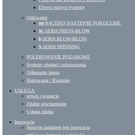
EServo nożyce Systemy
Odlewanie
mi
-NACIŚNIJ
NASTĘPNE POKOLENIE
W.
-SERIA
PRESS-BLOW
b
-SERIA
BLOW-BLOW
S
-SERIA
SPINNING
POLEROWANIE POŻAROWE
Systemy obsługi i przenoszenia
Odłamanie lasera
Hartowanie / Ruszenie
USŁUGA
serwis i wsparcie
Zdalne uruchamianie
Usługa zdalna
Innowacje
Naszym żądaniem jest innowacja