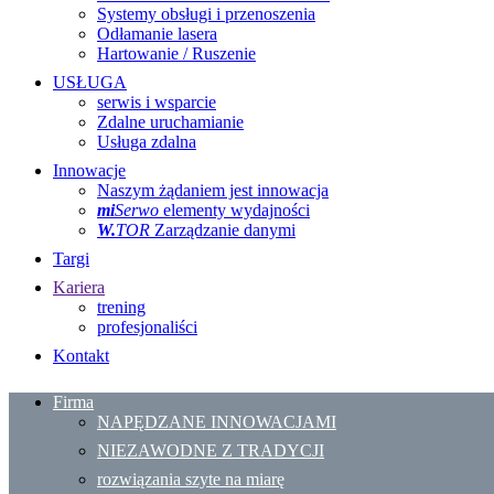
Systemy obsługi i przenoszenia
Odłamanie lasera
Hartowanie / Ruszenie
USŁUGA
serwis i wsparcie
Zdalne uruchamianie
Usługa zdalna
Innowacje
Naszym żądaniem jest innowacja
mi
Serwo
elementy wydajności
W.
TOR
Zarządzanie danymi
Targi
Kariera
trening
profesjonaliści
Kontakt
Firma
NAPĘDZANE INNOWACJAMI
NIEZAWODNE Z TRADYCJI
rozwiązania szyte na miarę