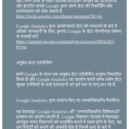
आप निम्न लिंक के तहत उपलब्ध ब्राउज़र प्लगइन को डाउनलोड
और इंस्टॉल करके Google द्वारा अपने डेटा की रिकॉर्डिंग और
प्रसंस्करण को रोक सकते हैं:
https://tools.google.com/dlpage/gaoptout?hl=en
.
Google Analytics द्वारा उपयोगकर्ता डेटा को संभालने के बारे में
अधिक जानकारी के लिए, कृपया Google के डेटा गोपनीयता घोषणा
से परामर्श करें:
https://support.google.com/analytics/answer/6004245?
hl=en
.
अनुबंध डाटा प्रोसेसिंग
हमने Google के साथ एक अनुबंध डेटा प्रोसेसिंग अनुबंध निष्पादित
किया है और Google Analytics का उपयोग करते समय जर्मन डेटा
सुरक्षा एजेंसियों के कड़े प्रावधानों को पूर्ण रूप से लागू कर रहे हैं.
Google Analytics द्वारा प्रदान किए गए जनसांख्यिकीय पैरामीटर
यह वेबसाइट Google Analytics की "जनसांख्यिकीय विशेषताओं"
फ़ंक्शन का उपयोग करती है, Google विज्ञापन नेटवर्क में वेबसाइट
आगंतुक संगत विज्ञापनों को प्रदर्शित करने में सक्षम होने के लिए. यह
उन रिपोर्टों को बनाने की अनुमति देता है जिनमें आयु के बारे में