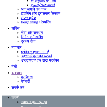
बी
-श्रृंखला
ब्लो-ब्लो
एस
-श्रृंखला
कताई
आग लगाने का काम
हैंडलिंग और ट्रांसफर सिस्टम
लेजर क्रैक
toughening / टेम्परिंग
सर्विस
सेवा और समर्थन
रिमोट कमीशनिंग
दूरस्थ सेवा
नवाचार
इनोवेशन हमारी मांग है
इ
इमदादी
प्रदर्शन घटकों
डब्ल्यू
धावन पथ
डाटा प्रबंधन
मेलों
व्यवसाय
प्रशिक्षण
पेशेवरों
संपर्क करें
कंपनी
नवाचार द्वारा ड्राइव