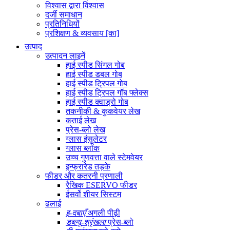
विश्वास द्वारा विश्वास
दर्जी समाधान
प्रतिनिधियों
प्रशिक्षण & व्यवसाय [का]
उत्पाद
उत्पादन लाइनें
हाई स्पीड सिंगल गोब
हाई स्पीड डबल गोब
हाई स्पीड ट्रिपल गोब
हाई स्पीड ट्रिपल गॉब फ्लेक्स
हाई स्पीड क्वाड्रो गोब
तकनीकी & कुकवेयर लेख
कताई लेख
प्रेस-ब्लो लेख
ग्लास इंसुलेटर
ग्लास ब्लॉक
उच्च गुणवत्ता वाले स्टेमवेयर
इन्फ्रारेड तड़के
फीडर और कतरनी प्रणाली
रैखिक ESERVO फीडर
ईसर्वो शीयर सिस्टम
ढलाई
इ
-दबाएँ
अगली पीढ़ी
डब्ल्यू
-श्रृंखला
प्रेस-ब्लो