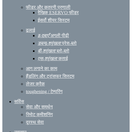
फीडर और कतरनी प्रणाली
रैखिक ESERVO फीडर
ईसर्वो शीयर सिस्टम
ढलाई
इ
-दबाएँ
अगली पीढ़ी
डब्ल्यू
-श्रृंखला
प्रेस-ब्लो
बी
-श्रृंखला
ब्लो-ब्लो
एस
-श्रृंखला
कताई
आग लगाने का काम
हैंडलिंग और ट्रांसफर सिस्टम
लेजर क्रैक
toughening / टेम्परिंग
सर्विस
सेवा और समर्थन
रिमोट कमीशनिंग
दूरस्थ सेवा