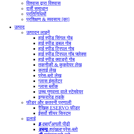
विश्वास द्वारा विश्वास
दर्जी समाधान
प्रतिनिधियों
प्रशिक्षण & व्यवसाय [का]
उत्पाद
उत्पादन लाइनें
हाई स्पीड सिंगल गोब
हाई स्पीड डबल गोब
हाई स्पीड ट्रिपल गोब
हाई स्पीड ट्रिपल गॉब फ्लेक्स
हाई स्पीड क्वाड्रो गोब
तकनीकी & कुकवेयर लेख
कताई लेख
प्रेस-ब्लो लेख
ग्लास इंसुलेटर
ग्लास ब्लॉक
उच्च गुणवत्ता वाले स्टेमवेयर
इन्फ्रारेड तड़के
फीडर और कतरनी प्रणाली
रैखिक ESERVO फीडर
ईसर्वो शीयर सिस्टम
ढलाई
इ
-दबाएँ
अगली पीढ़ी
डब्ल्यू
-श्रृंखला
प्रेस-ब्लो