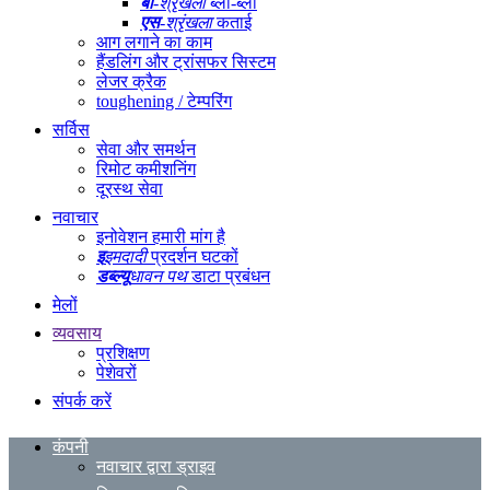
बी
-श्रृंखला
ब्लो-ब्लो
एस
-श्रृंखला
कताई
आग लगाने का काम
हैंडलिंग और ट्रांसफर सिस्टम
लेजर क्रैक
toughening / टेम्परिंग
सर्विस
सेवा और समर्थन
रिमोट कमीशनिंग
दूरस्थ सेवा
नवाचार
इनोवेशन हमारी मांग है
इ
इमदादी
प्रदर्शन घटकों
डब्ल्यू
धावन पथ
डाटा प्रबंधन
मेलों
व्यवसाय
प्रशिक्षण
पेशेवरों
संपर्क करें
कंपनी
नवाचार द्वारा ड्राइव