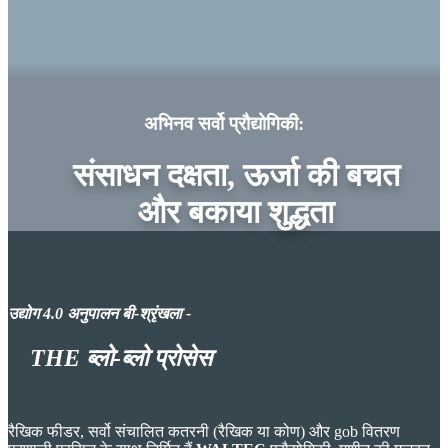
अभिनव सर्वो प्रौद्योगिकी:
संसाधन
दक्षता, ऊर्जा की बचत
और बकाया
शुद्धता
उद्योग 4.0 अनुपालन
बी
-श्रृंखला -
THE
ब्लो-ब्लो प्रोसेस
रैखिक फीडर, सर्वो संचालित कतरनी (रैखिक या कोण) और gob वितरण