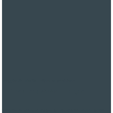
डब्ल्यू
ट्रैक डेटा संचालित
प्रक्रिया का इष्टतीमीकरण
-
निगरानी करना,
विश्लेषण & अनुकूलन
डब्ल्यू
ट्रैक एक शक्तिशाली मॉड्यूलर डेटा और सॉफ्टवेयर समाधान ड्राइविंग