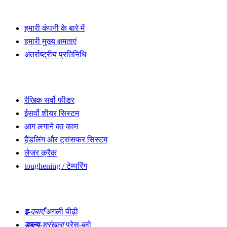
WALTEC में आपका स्वागत है
हमारी कंपनी के बारे में
हमारी मुख्य क्षमताएं
अंतर्राष्ट्रीय प्रतिनिधि
और ढूंढें
रैखिक सर्वो फीडर
ईसर्वो शीयर सिस्टम
आग लगाने का काम
हैंडलिंग और ट्रांसफर सिस्टम
लेजर क्रैक
toughening / टेम्परिंग
ढलाई
इ
-दबाएँ
अगली पीढ़ी
डब्ल्यू
-श्रृंखला
प्रेस-ब्लो