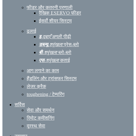
फीडर और कतरनी प्रणाली
रैखिक ESERVO फीडर
ईसर्वो शीयर सिस्टम
ढलाई
इ
-दबाएँ
अगली पीढ़ी
डब्ल्यू
-श्रृंखला
प्रेस-ब्लो
बी
-श्रृंखला
ब्लो-ब्लो
एस
-श्रृंखला
कताई
आग लगाने का काम
हैंडलिंग और ट्रांसफर सिस्टम
लेजर क्रैक
toughening / टेम्परिंग
सर्विस
सेवा और समर्थन
रिमोट कमीशनिंग
दूरस्थ सेवा