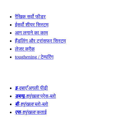
और ढूंढें
रैखिक सर्वो फीडर
ईसर्वो शीयर सिस्टम
आग लगाने का काम
हैंडलिंग और ट्रांसफर सिस्टम
लेजर क्रैक
toughening / टेम्परिंग
ढलाई
इ
-दबाएँ
अगली पीढ़ी
डब्ल्यू
-श्रृंखला
प्रेस-ब्लो
बी
-श्रृंखला
ब्लो-ब्लो
एस
-श्रृंखला
कताई
नवाचार