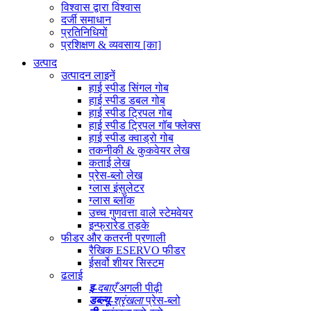
विश्वास द्वारा विश्वास
दर्जी समाधान
प्रतिनिधियों
प्रशिक्षण & व्यवसाय [का]
उत्पाद
उत्पादन लाइनें
हाई स्पीड सिंगल गोब
हाई स्पीड डबल गोब
हाई स्पीड ट्रिपल गोब
हाई स्पीड ट्रिपल गॉब फ्लेक्स
हाई स्पीड क्वाड्रो गोब
तकनीकी & कुकवेयर लेख
कताई लेख
प्रेस-ब्लो लेख
ग्लास इंसुलेटर
ग्लास ब्लॉक
उच्च गुणवत्ता वाले स्टेमवेयर
इन्फ्रारेड तड़के
फीडर और कतरनी प्रणाली
रैखिक ESERVO फीडर
ईसर्वो शीयर सिस्टम
ढलाई
इ
-दबाएँ
अगली पीढ़ी
डब्ल्यू
-श्रृंखला
प्रेस-ब्लो