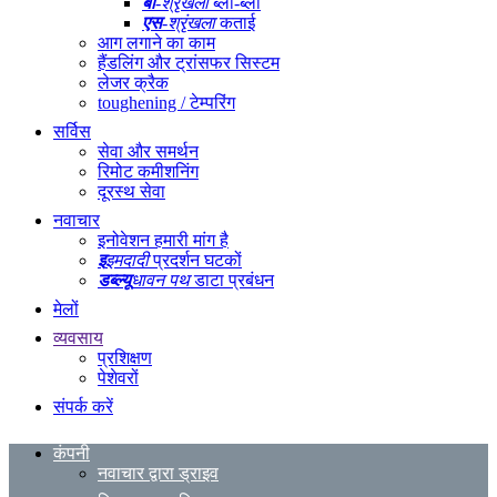
बी
-श्रृंखला
ब्लो-ब्लो
एस
-श्रृंखला
कताई
आग लगाने का काम
हैंडलिंग और ट्रांसफर सिस्टम
लेजर क्रैक
toughening / टेम्परिंग
सर्विस
सेवा और समर्थन
रिमोट कमीशनिंग
दूरस्थ सेवा
नवाचार
इनोवेशन हमारी मांग है
इ
इमदादी
प्रदर्शन घटकों
डब्ल्यू
धावन पथ
डाटा प्रबंधन
मेलों
व्यवसाय
प्रशिक्षण
पेशेवरों
संपर्क करें
कंपनी
नवाचार द्वारा ड्राइव