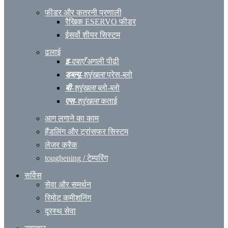
फीडर और कतरनी प्रणाली
रैखिक ESERVO फीडर
ईसर्वो शीयर सिस्टम
ढलाई
इ
-दबाएँ
अगली पीढ़ी
डब्ल्यू
-श्रृंखला
प्रेस-ब्लो
बी
-श्रृंखला
ब्लो-ब्लो
एस
-श्रृंखला
कताई
आग लगाने का काम
हैंडलिंग और ट्रांसफर सिस्टम
लेजर क्रैक
toughening / टेम्परिंग
सर्विस
सेवा और समर्थन
रिमोट कमीशनिंग
दूरस्थ सेवा