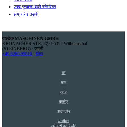
उच्च गुणवत्ता वाले स्टेमवेयर
इन्फ्रारेड तड़के
वाल्टेक MASCHINEN GMBH
KRONACHER STR. 2ए · 96352 Wilhelmsthal
(STEINBERG) · जर्मनी
+49 9260 99010
·
ईमेल
घर
छाप
एकांत
कुकीज़
डाउनलोड
आजीवन
खरीदारी की स्थिति