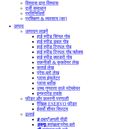
विश्वास द्वारा विश्वास
दर्जी समाधान
प्रतिनिधियों
प्रशिक्षण & व्यवसाय [का]
उत्पाद
उत्पादन लाइनें
हाई स्पीड सिंगल गोब
हाई स्पीड डबल गोब
हाई स्पीड ट्रिपल गोब
हाई स्पीड ट्रिपल गॉब फ्लेक्स
हाई स्पीड क्वाड्रो गोब
तकनीकी & कुकवेयर लेख
कताई लेख
प्रेस-ब्लो लेख
ग्लास इंसुलेटर
ग्लास ब्लॉक
उच्च गुणवत्ता वाले स्टेमवेयर
इन्फ्रारेड तड़के
फीडर और कतरनी प्रणाली
रैखिक ESERVO फीडर
ईसर्वो शीयर सिस्टम
ढलाई
इ
-दबाएँ
अगली पीढ़ी
डब्ल्यू
-श्रृंखला
प्रेस-ब्लो