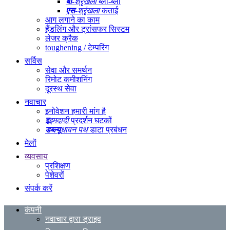
बी
-श्रृंखला
ब्लो-ब्लो
एस
-श्रृंखला
कताई
आग लगाने का काम
हैंडलिंग और ट्रांसफर सिस्टम
लेजर क्रैक
toughening / टेम्परिंग
सर्विस
सेवा और समर्थन
रिमोट कमीशनिंग
दूरस्थ सेवा
नवाचार
इनोवेशन हमारी मांग है
इ
इमदादी
प्रदर्शन घटकों
डब्ल्यू
धावन पथ
डाटा प्रबंधन
मेलों
व्यवसाय
प्रशिक्षण
पेशेवरों
संपर्क करें
कंपनी
नवाचार द्वारा ड्राइव