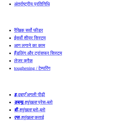
अंतर्राष्ट्रीय प्रतिनिधि
और ढूंढें
रैखिक सर्वो फीडर
ईसर्वो शीयर सिस्टम
आग लगाने का काम
हैंडलिंग और ट्रांसफर सिस्टम
लेजर क्रैक
toughening / टेम्परिंग
ढलाई
इ
-दबाएँ
अगली पीढ़ी
डब्ल्यू
-श्रृंखला
प्रेस-ब्लो
बी
-श्रृंखला
ब्लो-ब्लो
एस
-श्रृंखला
कताई