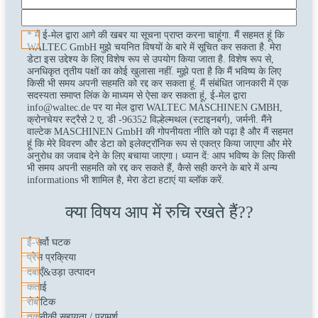
* मैं ई-मेल द्वारा आगे की खबर या सूचना प्राप्त करना चाहूंगा. मैं सहमत हूं कि
WALTEC GmbH मुझे चयनित विषयों के बारे में सूचित कर सकता है. मेरा
डेटा इस उद्देश्य के लिए विशेष रूप से उपयोग किया जाता है. विशेष रूप से,
अनधिकृत तृतीय पक्षों का कोई खुलासा नहीं. मुझे पता है कि मैं भविष्य के लिए
किसी भी समय अपनी सहमति को रद्द कर सकता हूं. मैं संबंधित जानकारी में एक
सदस्यता समाप्त लिंक के माध्यम से ऐसा कर सकता हूं, ई-मेल द्वारा
info@waltec.de पर या मेल द्वारा WALTEC MASCHINEN GMBH,
क्रोनचेयर स्ट्रैसे 2 ए, डी -96352 विल्हेल्मथल (स्टाइनबर्ग), जर्मनी. मैंने
वाल्टेक MASCHINEN GmbH की गोपनीयता नीति को पढ़ा है और मैं सहमत
हूं कि मेरे विवरण और डेटा को इलेक्ट्रॉनिक रूप से एकत्र किया जाएगा और मेरे
अनुरोध का जवाब देने के लिए बचाया जाएगा। ध्यान दें: आप भविष्य के लिए किसी
भी समय अपनी सहमति को रद्द कर सकते हैं, कैसे सही करने के बारे में अन्य
informations भी शामिल है, मेरा डेटा हटाएं या ब्लॉक करें.
क्या विषय आप में रुचि रखते हैं??
ई-सर्वो घटक
प्रेस प्रक्रिया
दबाएँ&उड़ा उत्पादन
कताई
रोबोटिक
तकनीकी सहायता / परामर्श