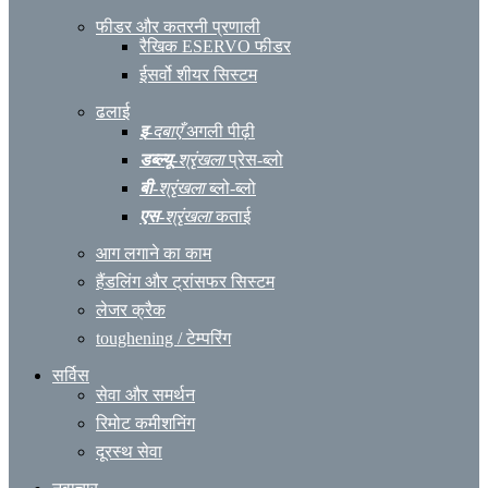
फीडर और कतरनी प्रणाली
रैखिक ESERVO फीडर
ईसर्वो शीयर सिस्टम
ढलाई
इ
-दबाएँ
अगली पीढ़ी
डब्ल्यू
-श्रृंखला
प्रेस-ब्लो
बी
-श्रृंखला
ब्लो-ब्लो
एस
-श्रृंखला
कताई
आग लगाने का काम
हैंडलिंग और ट्रांसफर सिस्टम
लेजर क्रैक
toughening / टेम्परिंग
सर्विस
सेवा और समर्थन
रिमोट कमीशनिंग
दूरस्थ सेवा