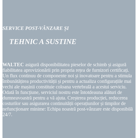
SERVICE POST-VÂNZARE
ȘI
TEHNIC
A SUSTINE
WALTEC
asigură disponibilitatea pieselor de schimb și asigură
fiabilitatea aprovizionării prin propria rețea de furnizori certificați.
Un flux continuu de componente noi și inovatoare pentru a stimula
îmbunătățirea productivității și pentru a actualiza configurațiile mai
vechi ale mașinii constituie coloana vertebrală a acestui serviciu.
Odată în funcțiune, serviciul nostru este întotdeauna alături de
dumneavoastră pentru a vă ajuta. Creșterea producției, reducerea
costurilor sau asigurarea continuității operațiunilor și timpilor de
nefuncționare minime: Echipa noastră post-vânzare este disponibilă
24/7.