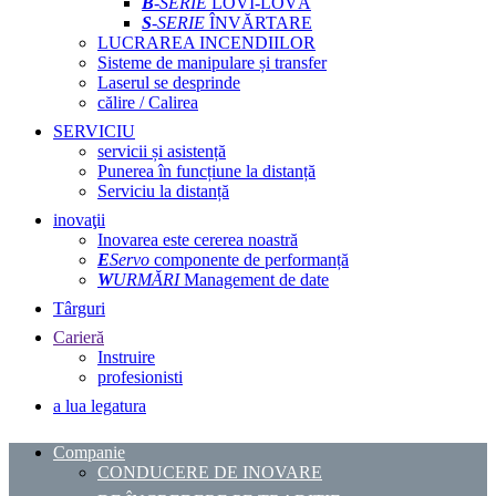
B
-SERIE
LOVI-LOVĂ
S
-SERIE
ÎNVĂRTARE
LUCRAREA INCENDIILOR
Sisteme de manipulare și transfer
Laserul se desprinde
călire / Calirea
SERVICIU
servicii și asistență
Punerea în funcțiune la distanță
Serviciu la distanță
inovaţii
Inovarea este cererea noastră
E
Servo
componente de performanță
W
URMĂRI
Management de date
Târguri
Carieră
Instruire
profesionisti
a lua legatura
Companie
CONDUCERE DE INOVARE