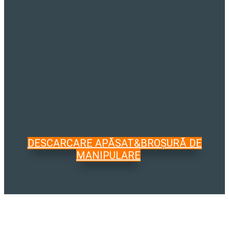
DESCARCARE APĂSAT&BROȘURĂ DE
MANIPULARE
Bine ați venit la WALTEC