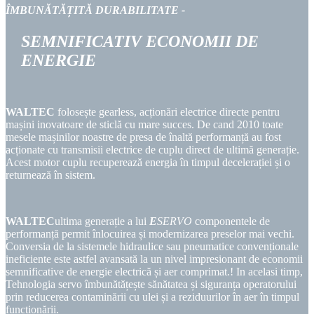
ÎMBUNĂTĂȚITĂ
DURABILITATE
-
SEMNIFICATIV
ECONOMII DE
ENERGIE
WALTEC
folosește gearless, acționări electrice directe pentru
mașini inovatoare de sticlă cu mare succes. De cand 2010 toate
mesele mașinilor noastre de presa de înaltă performanță au fost
acționate cu transmisii electrice de cuplu direct de ultimă generație.
Acest motor cuplu recuperează energia în timpul decelerației și o
returnează în sistem.
WALTEC
ultima generație a lui
E
SERVO
componentele de
performanță permit înlocuirea și modernizarea preselor mai vechi.
Conversia de la sistemele hidraulice sau pneumatice convenționale
ineficiente este astfel avansată la un nivel impresionant de economii
semnificative de energie electrică și aer comprimat.! In acelasi timp,
Tehnologia servo îmbunătățește sănătatea și siguranța operatorului
prin reducerea contaminării cu ulei și a reziduurilor în aer în timpul
funcționării.