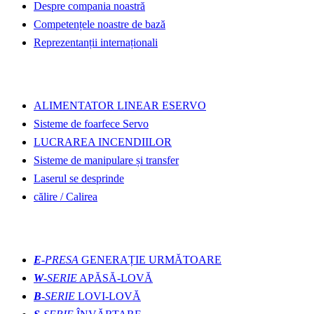
Despre compania noastră
Competențele noastre de bază
Reprezentanții internaționali
Descopera mai mult
ALIMENTATOR LINEAR ESERVO
Sisteme de foarfece Servo
LUCRAREA INCENDIILOR
Sisteme de manipulare și transfer
Laserul se desprinde
călire / Calirea
de turnare
E
-PRESA
GENERAȚIE URMĂTOARE
W
-SERIE
APĂSĂ-LOVĂ
B
-SERIE
LOVI-LOVĂ