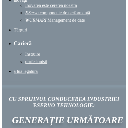
inovaţii
Inovarea este cererea noastră
E
Servo
componente de performanță
W
URMĂRI
Management de date
Târguri
Carieră
Instruire
profesionisti
a lua legatura
CU SPRIJINUL
CONDUCEREA INDUSTRIEI
E
SERVO
TEHNOLOGIE
:
GENERAȚIE URMĂTOARE