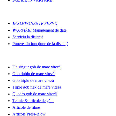
S
-SERIE
ÎNVĂRTARE
inovaţii
E
COMPONENTE SERVO
W
URMĂRI
Management de date
Serviciu la distanță
Punerea în funcțiune de la distanță
Linii de producție
Un singur gob de mare viteză
Gob dublu de mare viteză
Gob triplu de mare viteză
Triple gob flex de mare viteză
Quadro gob de mare viteză
Tehnic & articole de gătit
Articole de filare
Articole Press-Blow