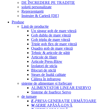
DE ÎNCREDERE PE TRADIȚIE
soluții personalizate
Reprezentanții
Instruire & Carieră [DE]
Produse
Linii de producție
Un singur gob de mare viteză
Gob dublu de mare viteză
Gob triplu de mare viteză
Triple gob flex de mare viteză
Quadro gob de mare viteză
Tehnic & articole de gătit
Articole de filare
Articole Press-Blow
Izolatori de sticla
Blocuri de sticlă
Stears de înaltă calitate
Călirea în infraroșu
sisteme de alimentare și forfecare
ALIMENTATOR LINEAR ESERVO
Sisteme de foarfece Servo
de turnare
E
-PRESA
GENERAȚIE URMĂTOARE
W
-SERIE
APĂSĂ-LOVĂ