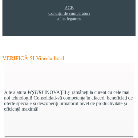
AGB
Condiții de cumpărături
a lua legatura
W
ȘTIRI
- Actualizați-vă competențele
VERIFICĂ ȘI Vino la bord
A te alatura
W
ȘTIRI
INOVAȚII și rămâneți la curent cu cele mai
noi tehnologii! Consolidați-vă competența în afaceri, beneficiați de
oferte speciale și descoperiți următorul nivel de productivitate și
eficiență maximă!