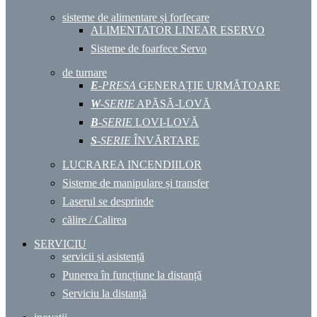
sisteme de alimentare și forfecare
ALIMENTATOR LINEAR ESERVO
Sisteme de foarfece Servo
de turnare
E
-PRESA
GENERAȚIE URMĂTOARE
W
-SERIE
APĂSĂ-LOVĂ
B
-SERIE
LOVI-LOVĂ
S
-SERIE
ÎNVĂRTARE
LUCRAREA INCENDIILOR
Sisteme de manipulare și transfer
Laserul se desprinde
călire / Calirea
SERVICIU
servicii și asistență
Punerea în funcțiune la distanță
Serviciu la distanță