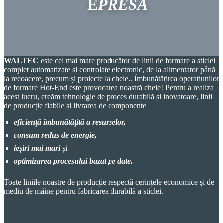
E
PRESA
WALTEC
este cel mai mare producător de linii de formare a sticlei
complet automatizate și controlate electronic, de la alimentator până
la recoacere, precum și proiecte la cheie..
Îmbunătățirea operațiunilor
de formare Hot-End este provocarea noastră cheie! Pentru a realiza
acest lucru, creăm tehnologie de proces durabilă și inovatoare, linii
de producție fiabile și livrarea de componente
eficiență îmbunătățită a resurselor,
consum redus de energie,
ieșiri mai mari
și
optimizarea procesului bazat pe date.
Toate liniile noastre de producție respectă cerințele economice și de
mediu de mâine pentru fabricarea durabilă a sticlei.