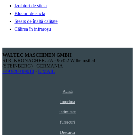
Izolatori de sticla
Blocuri de sticlă
Stears de înaltă calitate
Călirea în infraroșu
WALTEC MASCHINEN GMBH
STR. KRONACHER. 2A · 96352 Wilhelmsthal
(STEINBERG) · GERMANIA
+49 9260 99010
·
E-MAIL
Acasă
Imprima
intimitate
fursecuri
Descarca