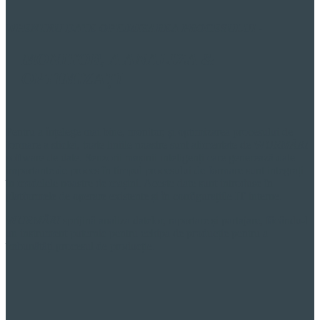
W
PENTRU DATE
OPTIMIZAREA PROCESULUI
-
MONITOR,
A ANALIZA &
OPTIMIZAȚI
Pentru a înțelege mai bine, monitor, și optimizarea procesului de
formare a sticlei, toate liniile noastre sunt alimentate de
W
URMĂRI
software de date. Senzorii mașinii inteligenți care generează date
importante de proces în timpul procesului de formare sunt integrați
în modelele noastre de mașini. Aceste date sunt introduse în
platformele de operare existente și în configurațiile IT interne.
W
URMĂRI
sprijină analiza datelor, raportare și partajare, făcându-l
un instrument puternic pentru echipa de producție pentru a
îmbunătăți procesul de producție.