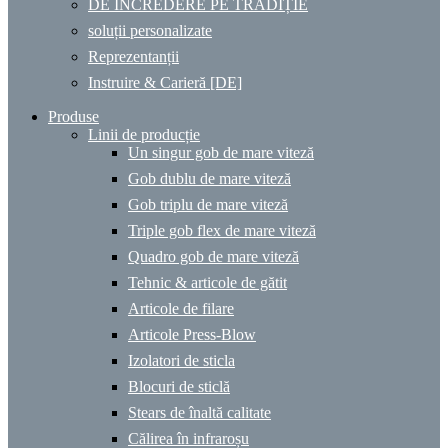
DE ÎNCREDERE PE TRADIȚIE
soluții personalizate
Reprezentanții
Instruire & Carieră [DE]
Produse
Linii de producție
Un singur gob de mare viteză
Gob dublu de mare viteză
Gob triplu de mare viteză
Triple gob flex de mare viteză
Quadro gob de mare viteză
Tehnic & articole de gătit
Articole de filare
Articole Press-Blow
Izolatori de sticla
Blocuri de sticlă
Stears de înaltă calitate
Călirea în infraroșu