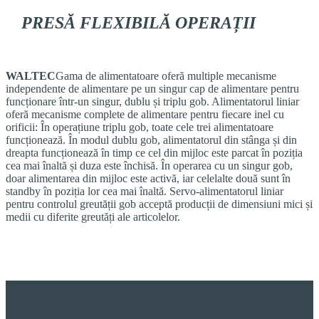
PRESĂ FLEXIBILĂ
OPERAȚII
WALTEC
Gama de alimentatoare oferă multiple mecanisme
independente de alimentare pe un singur cap de alimentare pentru
funcționare într-un singur, dublu și triplu gob. Alimentatorul liniar
oferă mecanisme complete de alimentare pentru fiecare inel cu
orificii: În operațiune triplu gob, toate cele trei alimentatoare
funcționează. În modul dublu gob, alimentatorul din stânga și din
dreapta funcționează în timp ce cel din mijloc este parcat în poziția
cea mai înaltă și duza este închisă. În operarea cu un singur gob,
doar alimentarea din mijloc este activă, iar celelalte două sunt în
standby în poziția lor cea mai înaltă. Servo-alimentatorul liniar
pentru controlul greutății gob acceptă producții de dimensiuni mici și
medii cu diferite greutăți ale articolelor.