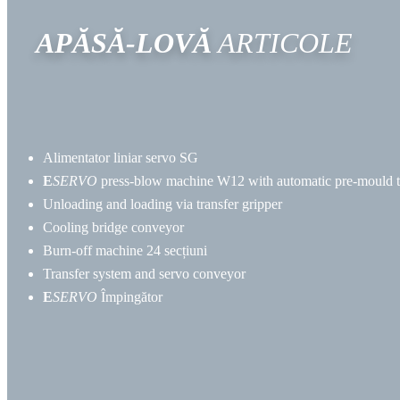
APĂSĂ-LOVĂ
ARTICOLE
Alimentator liniar servo SG
E
SERVO
press-blow machine W12 with automatic pre-mould t
Unloading and loading via transfer gripper
Cooling bridge conveyor
Burn-off machine
24 secțiuni
Transfer system and servo conveyor
E
SERVO
Împingător