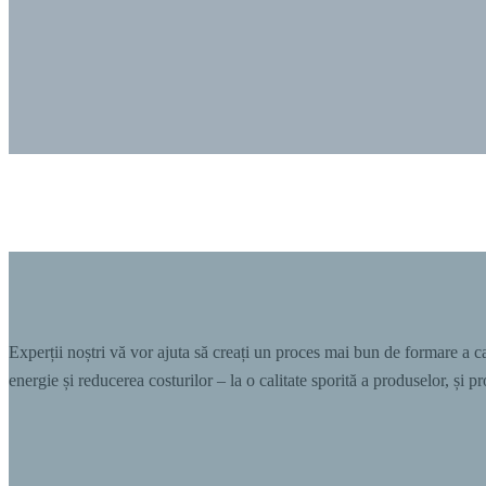
Experții noștri vă vor ajuta să creați un proces mai bun de formare a 
energie și reducerea costurilor – la o calitate sporită a produselor, și p