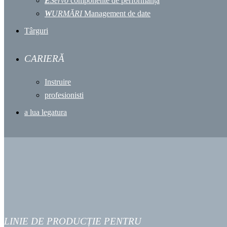
E
Servo
componente de performanță
W
URMĂRI
Management de date
Târguri
CARIERĂ
Instruire
profesionisti
a lua legatura
LINIE DE PRODUCȚIE PENTRU