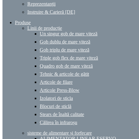
Reprezentanții
Instruire & Carieră [DE]
Produse
Linii de producție
Un singur gob de mare viteză
Gob dublu de mare viteză
Gob triplu de mare viteză
Triple gob flex de mare viteză
Quadro gob de mare viteză
Tehnic & articole de gătit
Articole de filare
Articole Press-Blow
Izolatori de sticla
Blocuri de sticlă
Stears de înaltă calitate
Călirea în infraroșu
sisteme de alimentare și forfecare
ALIMENTATOR LINEAR ESERVO