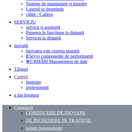
Sisteme de manipulare și transfer
Laserul se desprinde
călire / Calirea
SERVICIU
servicii și asistență
Punerea în funcțiune la distanță
Serviciu la distanță
inovaţii
Inovarea este cererea noastră
E
Servo
componente de performanță
W
URMĂRI
Management de date
Târguri
Carieră
Instruire
profesionisti
a lua legatura
Companie
CONDUCERE DE INOVARE
DE ÎNCREDERE PE TRADIȚIE
soluții personalizate