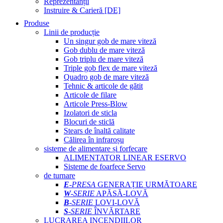
Reprezentanții
Instruire & Carieră [DE]
Produse
Linii de producție
Un singur gob de mare viteză
Gob dublu de mare viteză
Gob triplu de mare viteză
Triple gob flex de mare viteză
Quadro gob de mare viteză
Tehnic & articole de gătit
Articole de filare
Articole Press-Blow
Izolatori de sticla
Blocuri de sticlă
Stears de înaltă calitate
Călirea în infraroșu
sisteme de alimentare și forfecare
ALIMENTATOR LINEAR ESERVO
Sisteme de foarfece Servo
de turnare
E
-PRESA
GENERAȚIE URMĂTOARE
W
-SERIE
APĂSĂ-LOVĂ
B
-SERIE
LOVI-LOVĂ
S
-SERIE
ÎNVĂRTARE
LUCRAREA INCENDIILOR