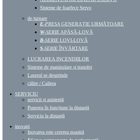
Sisteme de foarfece Servo
de turnare
E
-PRESA
GENERAȚIE URMĂTOARE
W
-SERIE
APĂSĂ-LOVĂ
B
-SERIE
LOVI-LOVĂ
S
-SERIE
ÎNVĂRTARE
LUCRAREA INCENDIILOR
Sisteme de manipulare și transfer
Laserul se desprinde
călire / Calirea
SERVICIU
servicii și asistență
Punerea în funcțiune la distanță
Serviciu la distanță
inovaţii
Inovarea este cererea noastră