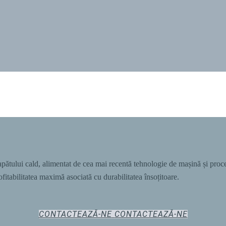
capătului cald, alimentat de cea mai recentă tehnologie de mașină și pro
rofitabilitatea maximă asociată cu durabilitatea însoțitoare.
CONTACTEAZĂ-NE
CONTACTEAZĂ-NE