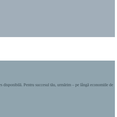
ces disponibilă. Pentru succesul tău, urmărim – pe lângă economiile de