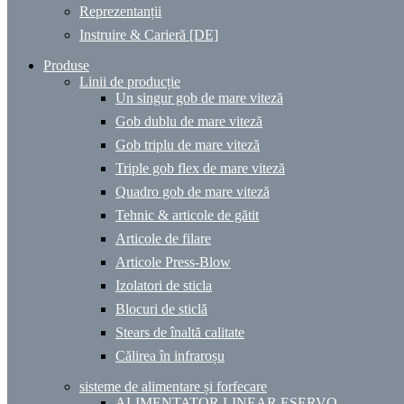
Reprezentanții
Instruire & Carieră [DE]
Produse
Linii de producție
Un singur gob de mare viteză
Gob dublu de mare viteză
Gob triplu de mare viteză
Triple gob flex de mare viteză
Quadro gob de mare viteză
Tehnic & articole de gătit
Articole de filare
Articole Press-Blow
Izolatori de sticla
Blocuri de sticlă
Stears de înaltă calitate
Călirea în infraroșu
sisteme de alimentare și forfecare
ALIMENTATOR LINEAR ESERVO