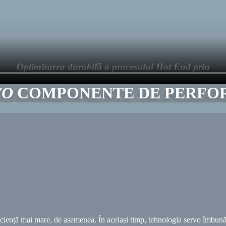
Optimizarea durabilă a procesului Hot End prin
VO
COMPONENTE DE PERFO
ficiență mai mare, de asemenea. În același timp, tehnologia servo îmbunăt