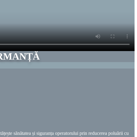
RMANȚĂ
ățește sănătatea și siguranța operatorului prin reducerea poluării cu