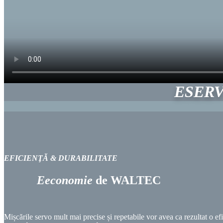
E
SER
EFICIENŢĂ & DURABILITATE
E
economie
de
WALTEC
Mișcările servo mult mai precise și repetabile vor avea ca rezultat o e