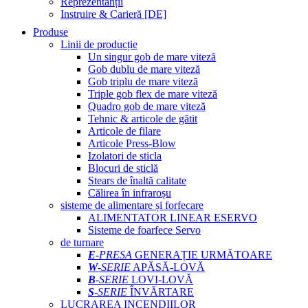
Reprezentanții
Instruire & Carieră [DE]
Produse
Linii de producție
Un singur gob de mare viteză
Gob dublu de mare viteză
Gob triplu de mare viteză
Triple gob flex de mare viteză
Quadro gob de mare viteză
Tehnic & articole de gătit
Articole de filare
Articole Press-Blow
Izolatori de sticla
Blocuri de sticlă
Stears de înaltă calitate
Călirea în infraroșu
sisteme de alimentare și forfecare
ALIMENTATOR LINEAR ESERVO
Sisteme de foarfece Servo
de turnare
E
-PRESA
GENERAȚIE URMĂTOARE
W
-SERIE
APĂSĂ-LOVĂ
B
-SERIE
LOVI-LOVĂ
S
-SERIE
ÎNVĂRTARE
LUCRAREA INCENDIILOR