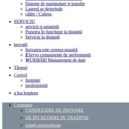
Sisteme de manipulare și transfer
Laserul se desprinde
călire / Calirea
SERVICIU
servicii și asistență
Punerea în funcțiune la distanță
Serviciu la distanță
inovaţii
Inovarea este cererea noastră
E
Servo
componente de performanță
W
URMĂRI
Management de date
Târguri
Carieră
Instruire
profesionisti
a lua legatura
Companie
CONDUCERE DE INOVARE
DE ÎNCREDERE PE TRADIȚIE
soluții personalizate