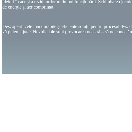
uleiuri în aer și a reziduurilor în timpul funcționării. Schimbarea jocul
de energie și aer comprimat.
Descoperiți cele mai durabile și eficiente soluții pentru procesul dvs.
vă putem ajuta? Nevoile tale sunt provocarea noastră – să ne conectă