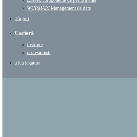
E
Servo
componente de performanță
W
URMĂRI
Management de date
Târguri
Carieră
Instruire
profesionisti
a lua legatura