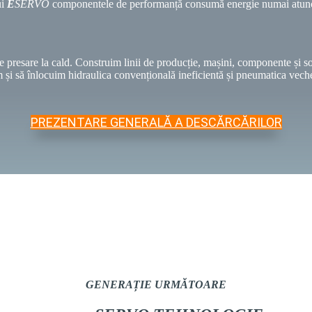
ui
E
SERVO
componentele de performanță consumă energie numai atunci 
 de presare la cald. Construim linii de producție, mașini, componente și s
m și să înlocuim hidraulica convențională ineficientă și pneumatica vec
PREZENTARE GENERALĂ A DESCĂRCĂRILOR
GENERAȚIE URMĂTOARE