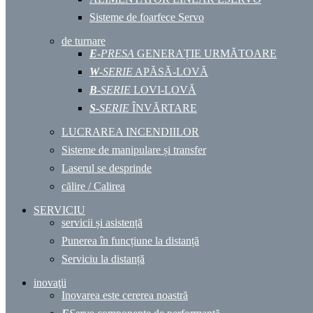
Sisteme de foarfece Servo
de turnare
E
-PRESA
GENERAȚIE URMĂTOARE
W
-SERIE
APĂSĂ-LOVĂ
B
-SERIE
LOVI-LOVĂ
S
-SERIE
ÎNVĂRTARE
LUCRAREA INCENDIILOR
Sisteme de manipulare și transfer
Laserul se desprinde
călire / Calirea
SERVICIU
servicii și asistență
Punerea în funcțiune la distanță
Serviciu la distanță
inovaţii
Inovarea este cererea noastră