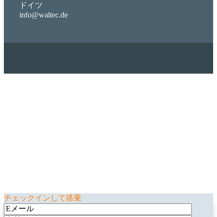
ドイツ
info@waltec.de
W
ニュース
- 能力を更新する
参加する
W
ニュース
イノベーションと最新のテクノロジー
の最新情報! ビジネス能力を強化する, 特別オファーの恩恵
を受け、次のレベルの生産性と最大の効率を発見する!
チェックインして搭乗
このフィールドは空のままにしてください.