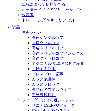
伝統によって信頼できる
オーダーメイドのソリューション
代表者
トレーニング & キャリア [の]
製品
生産ライン
高速シングルゴブ
高速ダブルゴブ
高速トリプルゴブ
高速トリプルゴブフレックス
高速クアドロゴブ
テクニカル & 調理器具の記事
回転する記事
プレスブロー記事
ガラス絶縁体
ガラスブロック
高品質のステムウェア
赤外線焼戻し
フィーダーとせん断システム
リニアESERVOフィーダー
EServoせん断システム