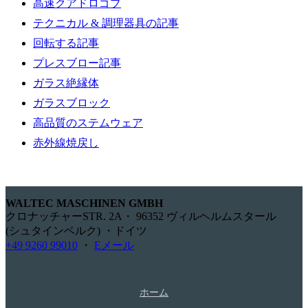
高速クアドロゴブ
テクニカル & 調理器具の記事
回転する記事
プレスブロー記事
ガラス絶縁体
ガラスブロック
高品質のステムウェア
赤外線焼戻し
WALTEC MASCHINEN GMBH
クロナッチャーSTR. 2A・ 96352 ヴィルヘルムスタール
(シュタインベルク) ・ドイツ
+49 9260 99010
・
Eメール
ホーム