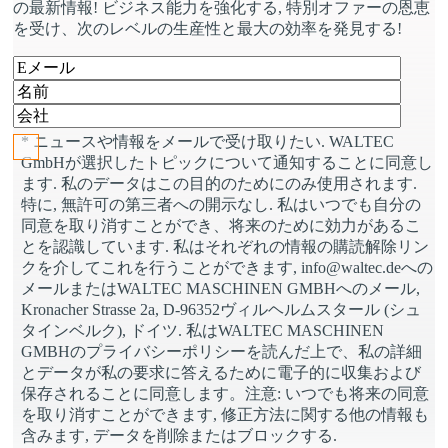
の最新情報! ビジネス能力を強化する, 特別オファーの恩恵
を受け、次のレベルの生産性と最大の効率を発見する!
このフィールドは空のままにしてください.
* ニュースや情報をメールで受け取りたい. WALTEC
GmbHが選択したトピックについて通知することに同意し
ます. 私のデータはこの目的のためにのみ使用されます.
特に, 無許可の第三者への開示なし. 私はいつでも自分の
同意を取り消すことができ、将来のために効力があるこ
とを認識しています. 私はそれぞれの情報の購読解除リン
クを介してこれを行うことができます, info@waltec.deへの
メールまたはWALTEC MASCHINEN GMBHへのメール,
Kronacher Strasse 2a, D-96352ヴィルヘルムスタール (シュ
タインベルク), ドイツ. 私はWALTEC MASCHINEN
GMBHのプライバシーポリシーを読んだ上で、私の詳細
とデータが私の要求に答えるために電子的に収集および
保存されることに同意します。注意: いつでも将来の同意
を取り消すことができます, 修正方法に関する他の情報も
含みます, データを削除またはブロックする.