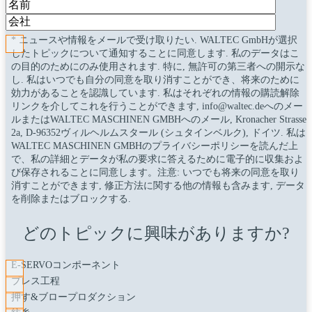
* ニュースや情報をメールで受け取りたい. WALTEC GmbHが選択
したトピックについて通知することに同意します. 私のデータはこ
の目的のためにのみ使用されます. 特に, 無許可の第三者への開示な
し. 私はいつでも自分の同意を取り消すことができ、将来のために
効力があることを認識しています. 私はそれぞれの情報の購読解除
リンクを介してこれを行うことができます, info@waltec.deへのメー
ルまたはWALTEC MASCHINEN GMBHへのメール, Kronacher Strasse
2a, D-96352ヴィルヘルムスタール (シュタインベルク), ドイツ. 私は
WALTEC MASCHINEN GMBHのプライバシーポリシーを読んだ上
で、私の詳細とデータが私の要求に答えるために電子的に収集およ
び保存されることに同意します。注意: いつでも将来の同意を取り
消すことができます, 修正方法に関する他の情報も含みます, データ
を削除またはブロックする.
どのトピックに興味がありますか?
E-SERVOコンポーネント
プレス工程
押す&ブロープロダクション