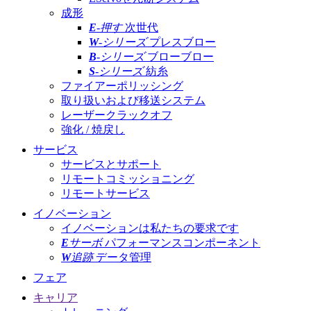
成形
E
-押す
次世代
W
-シリーズ
プレスブロー
B
-シリーズ
ブローブロー
S
-シリーズ
紡糸
ファイアーポリッシング
取り扱いおよび移送システム
レーザークラックオフ
強化 / 焼戻し
サービス
サービスとサポート
リモートコミッショニング
リモートサービス
イノベーション
イノベーションは私たちの要求です
E
サーボ
パフォーマンスコンポーネント
W
追跡
データ管理
フェア
キャリア