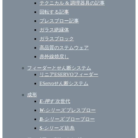
テクニカル & 調理器具の記事
回転する記事
プレスブロー記事
ガラス絶縁体
ガラスブロック
高品質のステムウェア
赤外線焼戻し
フィーダーとせん断システム
リニアESERVOフィーダー
EServoせん断システム
成形
E
-押す
次世代
W
-シリーズ
プレスブロー
B
-シリーズ
ブローブロー
S
-シリーズ
紡糸