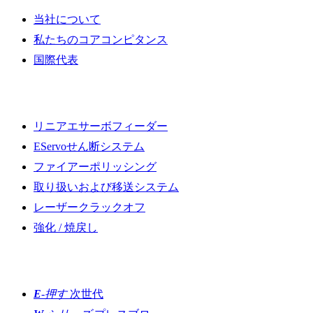
当社について
私たちのコアコンピタンス
国際代表
もっと発見する
リニアエサーボフィーダー
EServoせん断システム
ファイアーポリッシング
取り扱いおよび移送システム
レーザークラックオフ
強化 / 焼戻し
成形
E
-押す
次世代