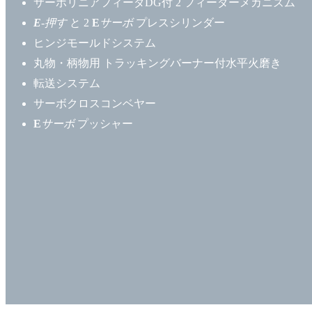
サーボリニアフィーダDG付 2 フィーダーメカニズム
E
-押す
と 2
E
サーボ
プレスシリンダー
ヒンジモールドシステム
丸物・柄物用 トラッキングバーナー付水平火磨き
転送システム
サーボクロスコンベヤー
E
サーボ
プッシャー