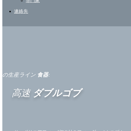
専門家
連絡先
の生産ライン
食器
:
高速
ダブルゴブ