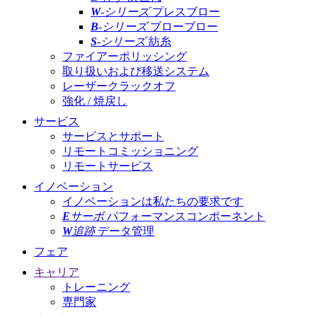
W
-シリーズ
プレスブロー
B
-シリーズ
ブローブロー
S
-シリーズ
紡糸
ファイアーポリッシング
取り扱いおよび移送システム
レーザークラックオフ
強化 / 焼戻し
サービス
サービスとサポート
リモートコミッショニング
リモートサービス
イノベーション
イノベーションは私たちの要求です
E
サーボ
パフォーマンスコンポーネント
W
追跡
データ管理
フェア
キャリア
トレーニング
専門家