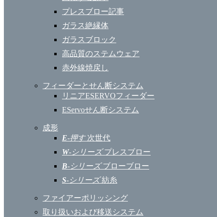
プレスブロー記事
ガラス絶縁体
ガラスブロック
高品質のステムウェア
赤外線焼戻し
フィーダーとせん断システム
リニアESERVOフィーダー
EServoせん断システム
成形
E
-押す
次世代
W
-シリーズ
プレスブロー
B
-シリーズ
ブローブロー
S
-シリーズ
紡糸
ファイアーポリッシング
取り扱いおよび移送システム