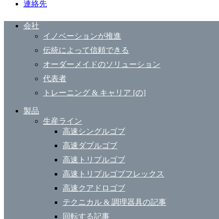
連絡先
会社
イノベーションが推進
伝統によって信頼できる
オーダーメイドのソリューション
代表者
トレーニング & キャリア [の]
製品
生産ライン
高速シングルゴブ
高速ダブルゴブ
高速トリプルゴブ
高速トリプルゴブフレックス
高速クアドロゴブ
テクニカル & 調理器具の記事
回転する記事