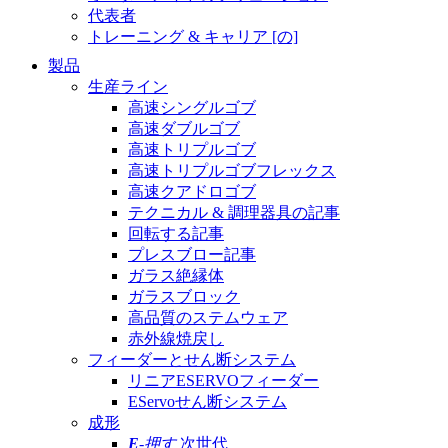
代表者
トレーニング & キャリア [の]
製品
生産ライン
高速シングルゴブ
高速ダブルゴブ
高速トリプルゴブ
高速トリプルゴブフレックス
高速クアドロゴブ
テクニカル & 調理器具の記事
回転する記事
プレスブロー記事
ガラス絶縁体
ガラスブロック
高品質のステムウェア
赤外線焼戻し
フィーダーとせん断システム
リニアESERVOフィーダー
EServoせん断システム
成形
E
-押す
次世代