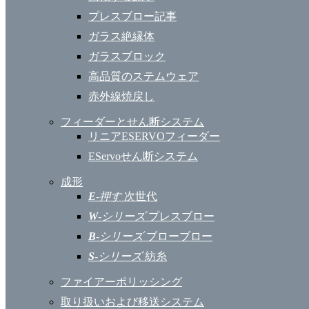
プレスブロー記事
ガラス絶縁体
ガラスブロック
高品質のステムウェア
赤外線焼戻し
フィーダーとせん断システム
リニアESERVOフィーダー
EServoせん断システム
成形
E
-押す
次世代
W
-シリーズ
プレスブロー
B
-シリーズ
ブローブロー
S
-シリーズ
紡糸
ファイアーポリッシング
取り扱いおよび移送システム