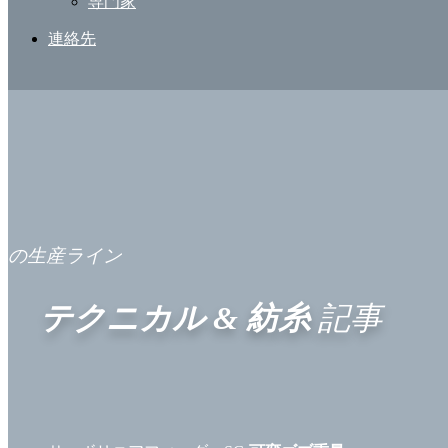
専門家
連絡先
の生産ライン
テクニカル & 紡糸
記事