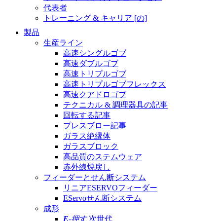
代表者
トレーニング & キャリア [の]
製品
生産ライン
高速シングルゴブ
高速ダブルゴブ
高速トリプルゴブ
高速トリプルゴブフレックス
高速クアドロゴブ
テクニカル & 調理器具の記事
回転する記事
プレスブロー記事
ガラス絶縁体
ガラスブロック
高品質のステムウェア
赤外線焼戻し
フィーダーとせん断システム
リニアESERVOフィーダー
EServoせん断システム
成形
E
-押す
次世代