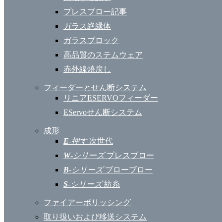
プレスブロー記事
ガラス絶縁体
ガラスブロック
高品質のステムウェア
赤外線焼戻し
フィーダーとせん断システム
リニアESERVOフィーダー
EServoせん断システム
成形
E
-押す
次世代
W
-シリーズ
プレスブロー
B
-シリーズ
ブローブロー
S
-シリーズ
紡糸
ファイアーポリッシング
取り扱いおよび移送システム