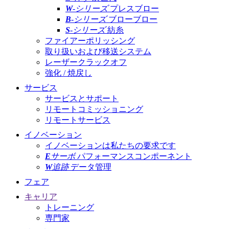
W
-シリーズ
プレスブロー
B
-シリーズ
ブローブロー
S
-シリーズ
紡糸
ファイアーポリッシング
取り扱いおよび移送システム
レーザークラックオフ
強化 / 焼戻し
サービス
サービスとサポート
リモートコミッショニング
リモートサービス
イノベーション
イノベーションは私たちの要求です
E
サーボ
パフォーマンスコンポーネント
W
追跡
データ管理
フェア
キャリア
トレーニング
専門家