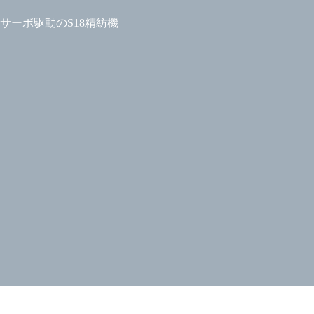
ーボ駆動のS18精紡機