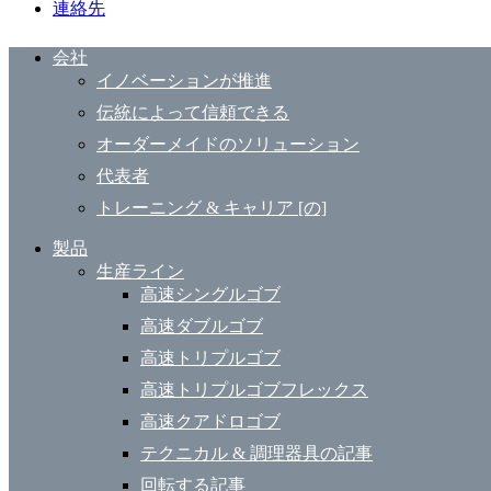
連絡先
会社
イノベーションが推進
伝統によって信頼できる
オーダーメイドのソリューション
代表者
トレーニング & キャリア [の]
製品
生産ライン
高速シングルゴブ
高速ダブルゴブ
高速トリプルゴブ
高速トリプルゴブフレックス
高速クアドロゴブ
テクニカル & 調理器具の記事
回転する記事