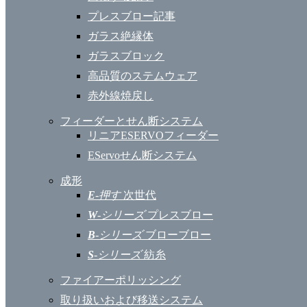
プレスブロー記事
ガラス絶縁体
ガラスブロック
高品質のステムウェア
赤外線焼戻し
フィーダーとせん断システム
リニアESERVOフィーダー
EServoせん断システム
成形
E
-押す
次世代
W
-シリーズ
プレスブロー
B
-シリーズ
ブローブロー
S
-シリーズ
紡糸
ファイアーポリッシング
取り扱いおよび移送システム