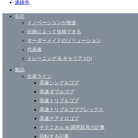
連絡先
会社
イノベーションが推進
伝統によって信頼できる
オーダーメイドのソリューション
代表者
トレーニング & キャリア [の]
製品
生産ライン
高速シングルゴブ
高速ダブルゴブ
高速トリプルゴブ
高速トリプルゴブフレックス
高速クアドロゴブ
テクニカル & 調理器具の記事
回転する記事