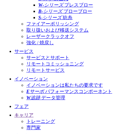
W
-シリーズ
プレスブロー
B
-シリーズ
ブローブロー
S
-シリーズ
紡糸
ファイアーポリッシング
取り扱いおよび移送システム
レーザークラックオフ
強化 / 焼戻し
サービス
サービスとサポート
リモートコミッショニング
リモートサービス
イノベーション
イノベーションは私たちの要求です
E
サーボ
パフォーマンスコンポーネント
W
追跡
データ管理
フェア
キャリア
トレーニング
専門家