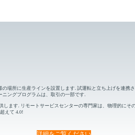
出力の増加, コストを削減するか、運用の継続性と最小限のダウ
ます.
の場所に生産ラインを設置します. 試運転と立ち上げを連携さ
ーニングプログラムは、取引の一部です.
供します. リモートサービスセンターの専門家は、物理的にそ
て 4.0!
詳細をご覧ください